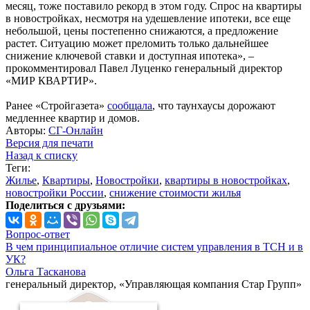
месяц, тоже поставило рекорд в этом году. Спрос на квартиры
в новостройках, несмотря на удешевление ипотеки, все еще
небольшой, цены постепенно снижаются, а предложение
растет. Ситуацию может преломить только дальнейшее
снижение ключевой ставки и доступная ипотека», –
прокомментировал Павел Луценко генеральный директор
«МИР КВАРТИР».
Ранее «Стройгазета»
сообщала
, что таунхаусы дорожают
медленнее квартир и домов.
Авторы:
СГ-Онлайн
Версия для печати
Назад к списку
Теги:
Жилье
,
Квартиры
,
Новостройки
,
квартиры в новостройках
,
новостройки России
,
снижение стоимости жилья
Поделиться с друзьями:
Вопрос-ответ
В чем принципиальное отличие систем управления в ТСН и в
УК?
Ольга Тасканова
генеральный директор, «Управляющая компания Стар Групп»