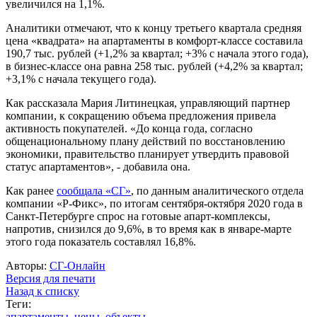
увеличился на 1,1%.
Аналитики отмечают, что к концу третьего квартала средняя
цена «квадрата» на апартаменты в комфорт-классе составила
190,7 тыс. рублей (+1,2% за квартал; +3% с начала этого года),
в бизнес-классе она равна 258 тыс. рублей (+4,2% за квартал;
+3,1% с начала текущего года).
Как рассказала Мария Литинецкая, управляющий партнер
компании, к сокращению объема предложения привела
активность покупателей. «До конца года, согласно
общенациональному плану действий по восстановлению
экономики, правительство планирует утвердить правовой
статус апартаментов», - добавила она.
Как ранее
сообщала «СГ»
, по данным аналитического отдела
компании «Р-Фикс», по итогам сентября-октября 2020 года в
Санкт-Петербурге спрос на готовые апарт-комплексы,
напротив, снизился до 9,6%, в то время как в январе-марте
этого года показатель составлял 16,8%.
Авторы:
СГ-Онлайн
Версия для печати
Назад к списку
Теги:
апартаменты
,
цены
,
объекты