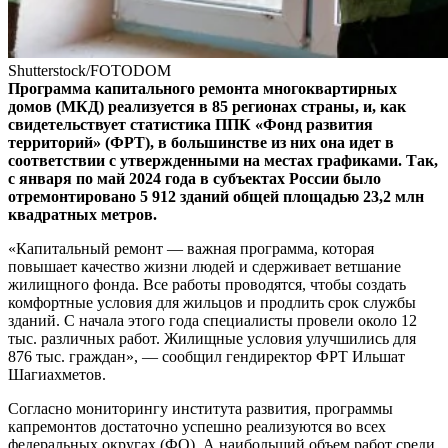
Shutterstock/FOTODOM
Программа капитального ремонта многоквартирных
домов (МКД) реализуется в 85 регионах страны, и, как
свидетельствует статистика ППК «Фонд развития
территорий» (ФРТ), в большинстве из них она идет в
соответствии с утвержденными на местах графиками. Так,
с января по май 2024 года в субъектах России было
отремонтировано 5 912 зданий общей площадью 23,2 млн
квадратных метров.
«Капитальный ремонт — важная программа, которая
повышает качество жизни людей и сдерживает ветшание
жилищного фонда. Все работы проводятся, чтобы создать
комфортные условия для жильцов и продлить срок службы
зданий. С начала этого года специалисты провели около 12
тыс. различных работ. Жилищные условия улучшились для
876 тыс. граждан», — сообщил гендиректор ФРТ Ильшат
Шагиахметов.
Согласно мониторингу института развития, программы
капремонтов достаточно успешно реализуются во всех
федеральных округах (ФО). А наибольший объем работ среди