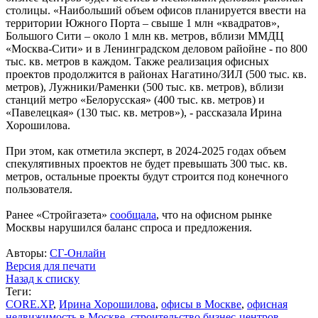
столицы. «Наибольший объем офисов планируется ввести на
территории Южного Порта – свыше 1 млн «квадратов»,
Большого Сити – около 1 млн кв. метров, вблизи ММДЦ
«Москва-Сити» и в Ленинградском деловом райойне - по 800
тыс. кв. метров в каждом. Также реализация офисных
проектов продолжится в районах Нагатино/ЗИЛ (500 тыс. кв.
метров), Лужники/Раменки (500 тыс. кв. метров), вблизи
станций метро «Белорусская» (400 тыс. кв. метров) и
«Павелецкая» (130 тыс. кв. метров»), - рассказала Ирина
Хорошилова.
При этом, как отметила эксперт, в 2024-2025 годах объем
спекулятивных проектов не будет превышать 300 тыс. кв.
метров, остальные проекты будут строится под конечного
пользователя.
Ранее «Стройгазета»
сообщала
, что на офисном рынке
Москвы нарушился баланс спроса и предложения.
Авторы:
СГ-Онлайн
Версия для печати
Назад к списку
Теги:
CORE.XP
,
Ирина Хорошилова
,
офисы в Москве
,
офисная
недвижимость в Москве
,
строительство бизнес-центров