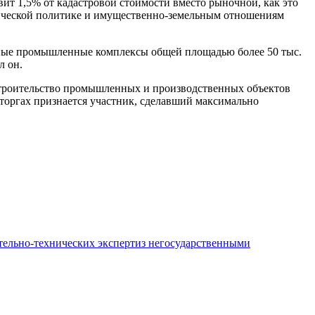
вит 1,5% от кадастровой стоимости вместо рыночной, как это
номической политике и имущественно-земельным отношениям
пные промышленные комплексы общей площадью более 50 тыс.
л он.
строительство промышленных и производственных объектов
 торгах признается участник, сделавший максимально
ительно-технических экспертиз негосударственными