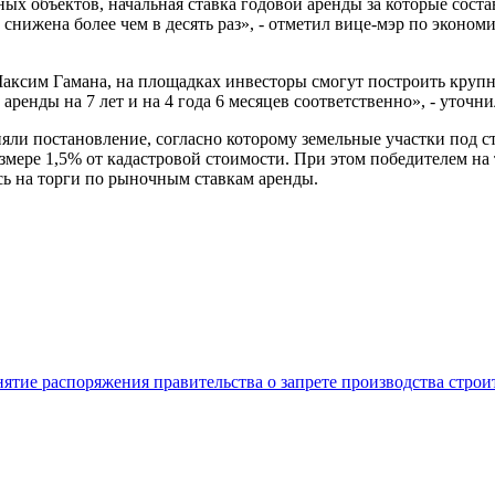
х объектов, начальная ставка годовой аренды за которые соста
, снижена более чем в десять раз», - отметил вице-мэр по эко
Максим Гамана, на площадках инвесторы смогут построить кру
ренды на 7 лет и на 4 года 6 месяцев соответственно», - уточни
яли постановление, согласно которому земельные участки под 
азмере 1,5% от кадастровой стоимости. При этом победителем на
ь на торги по рыночным ставкам аренды.
нятие распоряжения правительства о запрете производства стро