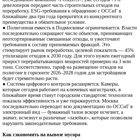
девелоперов передают часть строительных отходов на
переработку. ESG-требования к обращению с ОССиГ в
ближайшие два-три года превратятся из конкурентного
преимущества в обязательное условие.
● Полигонная емкость в Подмосковье ограничивается. Власти
последовательно сокращают число объектов, принимающих
неотсортированные смешанные отходы, и ужесточают
требования к составу принимаемых фракций. Это
стимулирует рынок переработки, целевой показатель — 45%
утилизации отходов к 2030 году. Для этого нужен ежегодный
прирост перерабатывающих мощностей примерно на 3 млн
тонн. Соответственно, тариф на размещение отходов на
полигоне в горизонте 2026–2028 годов для застройщиков
будет стремительно расти.
● Система цифрового контроля расширяется. Камеры,
которые сегодня работают на ключевых магистралях, в
ближайшее время станут городским стандартом: технология
показала эффективность и уже тиражируется. Москва
последовательно переводит всю документацию по ОССиГ в
электронный вид — бумажный талон вскоре исчезнет, а
значит, исчезнут и различные «лазейки», которые позволяли
нарушить законодательные требования.
Как
сэкономить на вывозе мусора