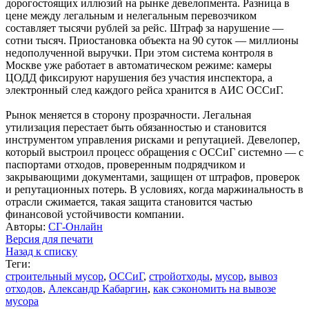
дорогостоящих иллюзий на рынке девелопмента. Разница в
цене между легальным и нелегальным перевозчиком
составляет тысячи рублей за рейс. Штраф за нарушение —
сотни тысяч. Приостановка объекта на 90 суток — миллионы
недополученной выручки. При этом система контроля в
Москве уже работает в автоматическом режиме: камеры
ЦОДД фиксируют нарушения без участия инспектора, а
электронный след каждого рейса хранится в АИС ОССиГ.
Рынок меняется в сторону прозрачности. Легальная
утилизация перестает быть обязанностью и становится
инструментом управления рисками и репутацией. Девелопер,
который выстроил процесс обращения с ОССиГ системно — с
паспортами отходов, проверенным подрядчиком и
закрывающими документами, защищен от штрафов, проверок
и репутационных потерь. В условиях, когда маржинальность в
отрасли сжимается, такая защита становится частью
финансовой устойчивости компании.
Авторы:
СГ-Онлайн
Версия для печати
Назад к списку
Теги:
строительный мусор
,
ОССиГ
,
стройотходы
,
мусор
,
вывоз
отходов
,
Александр Кабаргин
,
как сэкономить на вывозе
мусора