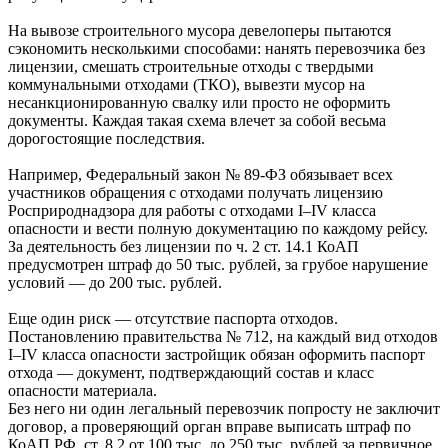
На вывозе строительного мусора девелоперы пытаются
сэкономить несколькими способами: нанять перевозчика без
лицензии, смешать строительные отходы с твердыми
коммунальными отходами (ТКО), вывезти мусор на
несанкционированную свалку или просто не оформить
документы. Каждая такая схема влечет за собой весьма
дорогостоящие последствия.
Например, Федеральный закон № 89-ФЗ обязывает всех
участников обращения с отходами получать лицензию
Росприроднадзора для работы с отходами I–IV класса
опасности и вести полную документацию по каждому рейсу.
За деятельность без лицензии по ч. 2 ст. 14.1 КоАП
предусмотрен штраф до 50 тыс. рублей, за грубое нарушение
условий — до 200 тыс. рублей.
Еще один риск — отсутствие паспорта отходов.
Постановлению правительства № 712, на каждый вид отходов
I–IV класса опасности застройщик обязан оформить паспорт
отхода — документ, подтверждающий состав и класс
опасности материала.
Без него ни один легальный перевозчик попросту не заключит
договор, а проверяющий орган вправе выписать штраф по
КоАП РФ, ст. 8.2 от 100 тыс. до 250 тыс. рублей за первичное