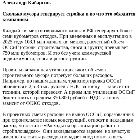
Александр Кабаргин.
Сколько мусора генерирует стройка и во что это обходится
компаниям
Каждый кв. метр возводимого жилья в РФ генерирует более
семи кубометров отходов. При введенных в эксплуатацию в
2025 году 108,1 млн жилых кв. метров, расчетный объем
ОССиГ (отходы строительства, сноса и грунта) превышает
750 млн кубометров. И это без учета коммерческой
недвижимости, сноса и реконструкции.
Правильная законная утилизация таких объемов
строительного мусора потребует больших расходов.
Например, по нашим данным, транспортировка ОССиГ
обойдется в 2,5-3 тыс. рублей с НДС за тонну — зависит от
техники, которой перевозят. А прием или утилизация ОССиГ
будет стоить в среднем 350-800 рублей с НДС за тонну —
зависит от ФККО отходов.
В проектных сметах расходы на вывоз ОССиГ, образованных
при строительстве новых конструкций, относят к накладным
расходам по статье «Расходы на организацию работ на
стройплощадках». Они закладываются заранее, но зачастую
именно эта статья расходов попадает «под нож»: за весь