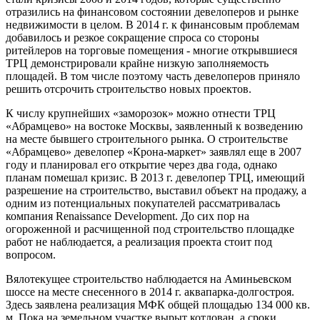
отразились на финансовом состоянии девелоперов и рынке
недвижимости в целом. В 2014 г. к финансовым проблемам
добавилось и резкое сокращение спроса со стороны
ритейлеров на торговые помещения - многие открывшиеся
ТРЦ демонстрировали крайне низкую заполняемость
площадей. В том числе поэтому часть девелоперов приняло
решить отсрочить строительство новых проектов.
К числу крупнейших «заморозок» можно отнести ТРЦ
«Абрамцево» на востоке Москвы, заявленный к возведению
на месте бывшего строительного рынка. О строительстве
«Абрамцево» девелопер «Крона-маркет» заявлял еще в 2007
году и планировал его открытие через два года, однако
планам помешал кризис. В 2013 г. девелопер ТРЦ, имеющий
разрешение на строительство, выставил объект на продажу, а
одним из потенциальных покупателей рассматривалась
компания Renaissance Development. До сих пор на
огороженной и расчищенной под строительство площадке
работ не наблюдается, а реализация проекта стоит под
вопросом.
Вялотекущее строительство наблюдается на Аминьевском
шоссе на месте снесенного в 2014 г. аквапарка-долгостроя.
Здесь заявлена реализация МФК общей площадью 134 000 кв.
м. Пока на земельном участке вырыт котлован, а сроки