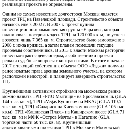
реализации проекта не определены.
Одним из самых известных долгостроев Москвы является
проект ТРЦ на Павелецкой площади. Строительство объекта
началось еще в 2002 г. В 2007 г. проект купила
инвестиционно-промышленная группа «Евразия», которая
планировала построить здесь ТРЦ на 120 000 кв. м, но успела
возвести лишь 7 365 кв. м. Строительство было заморожено в
2008 г. из-за кризиса, а затем планам помешали текущие
проблемы собственников. В 2013 г. власти Москвы расторгли
инвестконтракт с девелопером, а собственники проекта
решали судебные вопросы с контрагентами. В итоге в начале
2017 г. текущий собственник объекта ООО «Лэджи» получил
ранее изъятые права аренды земельного участка, на котором
расположен недострой, и планирует завершить строительство
ТЦ.
Крупнейшими активными стройками на московском рынке
можно назвать ТРЦ «РИО Мытищи» на Ярославском ш. (GLA
144 тыс. кв. м), ТРЦ «Vegas Кунцево» на МКАД (GLA 119,5
тыс. кв. м), ТРЦ «Саларис» на Киевском шоссе (GLA 105 тыс.
кв.м), ТРЦ «Каширская Плаза» на Каширском шоссе (GLA 71
тыс. кв. м) и МФК «Остров Мечты» в Нагатино (GLA
торговой части 60 тыс. кв. м). Крупнейшими
анонсированными проектами ТРЦ в Москве и Московской