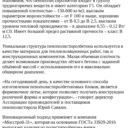
Напомним, что пенополистиролбетон входит в группу
трудногорючих веществ и имеет категорию Г1. Он обладает
повышенной плотностью – 150-600 кг/м3, высоким
параметром морозостойкости – от F 100 и выше, хорошими
прочностными показателями – от В 0,5 до В 2,5, высоким
уровнем тепловой проводимости – в диапазоне 0,55 – 0,12 Вт/
м С0. Имеет большой предел растяжной прочности – класс В
12,5.
Уникальная структура пенополистиролбетона используется в
качестве материала для теплоизоляционных работ, так и
конструкционных компонентов. Малая объемная плотность
делает возможным производство лёгкого бетона с заданной
объёмной массой с использованием его в максимально
обширном диапазоне.
«На сегодняшний день, в качестве основного способа
изготовления пенополистиролбетоновых блоков, является
формовочное литье, которое позволяет получать конструкции
различной формы и конфигурации», - говорит директор
Ассоциации производителей и поставщиков
пенополистирола Юрий Савкин.
Инновационный подход применяет и компания
«Мосстрой-31», которая на основании ГОСТа 33929-2016
выпускает изделия из полистиролбетона марки