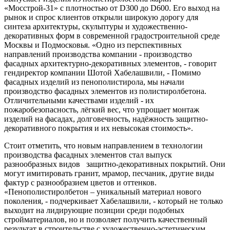
«Мосстрой-31» с плотностью от D300 до D600. Его выход на
рынок и спрос клиентов открыли широкую дорогу для
синтеза архитектуры, скульптуры и художественно-
декоративных форм в современной градостроительной среде
Москвы и Подмосковья. «Одно из перспективных
направлений производства компании - производство
фасадных архитектурно-декоративных элементов, - говорит
гендиректор компании Шотой Хабелашвили, - Помимо
фасадных изделий из пенополистирола, мы начали
производство фасадных элементов из полистиролбетона.
Отличительными качествами изделий - их
пожаробезопасность, лёгкий вес, что упрощает монтаж
изделий на фасадах, долговечность, надёжность защитно-
декоративного покрытия и их невысокая стоимость».
Стоит отметить, что новым направлением в технологии
производства фасадных элементов стал выпуск
разнообразных видов защитно-декоративных покрытий. Они
могут имитировать гранит, мрамор, песчаник, другие виды
фактур с разнообразием цветов и оттенков.
«Пенополистиролбетон – уникальный материал нового
поколения, - подчеркивает Хабелашвили, - который не только
выходит на лидирующие позиции среди подобных
стройматериалов, но и позволяет получить качественный
результат в строительстве с художественно-эстетическим