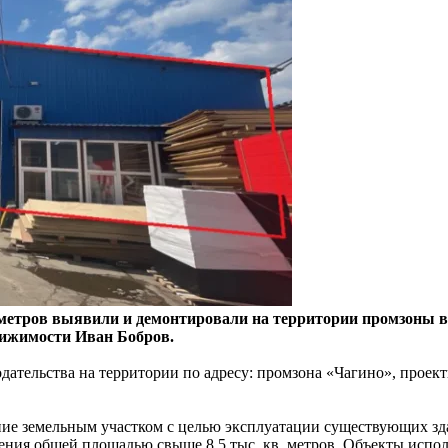
. метров выявили и демонтировали на территории промзоны
вижимости Иван Бобров.
ательства на территории по адресу: промзона «Чагино», проек
ие земельным участком с целью эксплуатации существующих зда
оения общей площадью свыше 8,5 тыс. кв. метров. Объекты испо