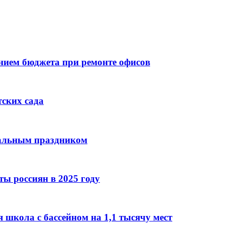
ием бюджета при ремонте офисов
тских сада
нальным праздником
ы россиян в 2025 году
 школа с бассейном на 1,1 тысячу мест