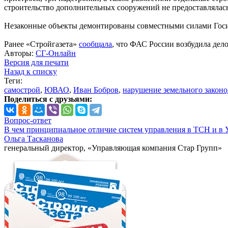
строительство дополнительных сооружений не предоставлялась
Незаконные объекты демонтированы совместными силами Госи
Ранее «Стройгазета»
сообщала
, что ФАС России возбудила дел
Авторы:
СГ-Онлайн
Версия для печати
Назад к списку
Теги:
самострой
,
ЮВАО
,
Иван Бобров
,
нарушение земельного законо
Поделиться с друзьями:
Вопрос-ответ
В чем принципиальное отличие систем управления в ТСН и в 
Ольга Тасканова
генеральный директор, «Управляющая компания Стар Групп»