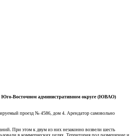
 в Юго-Восточном административном округе (ЮВАО)
тируемый проезд № 4586, дом 4. Арендатор самовольно
ний. При этом к двум из них незаконно возвели шесть
льзовали в коммерческих целях. Территория под размещение и