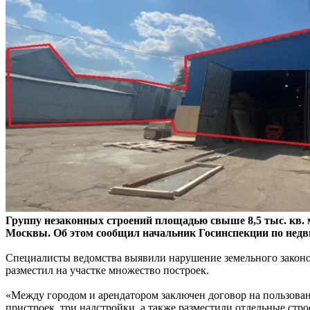
Группу незаконных строений площадью свыше 8,5 тыс. кв
Москвы. Об этом сообщил начальник Госинспекции по нед
Специалисты ведомства выявили нарушение земельного законод
разместил на участке множество построек.
«Между городом и арендатором заключен договор на пользован
пристроек, три надстройки, а также разместили отдельные стр