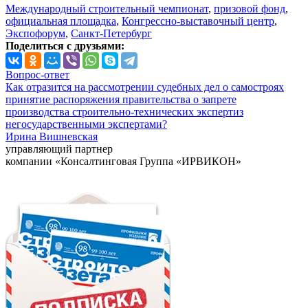
Международный строительный чемпионат
,
призовой фонд
,
официальная площадка
,
Конгрессно-выставочный центр
,
Экспофорум
,
Санкт-Петербург
Поделиться с друзьями:
Вопрос-ответ
Как отразится на рассмотрении судебных дел о самостроях
принятие распоряжения правительства о запрете
производства строительно-технических экспертиз
негосударственными экспертами?
Ирина Вишневская
управляющий партнер
компании «Консалтинговая Группа «ИРВИКОН»