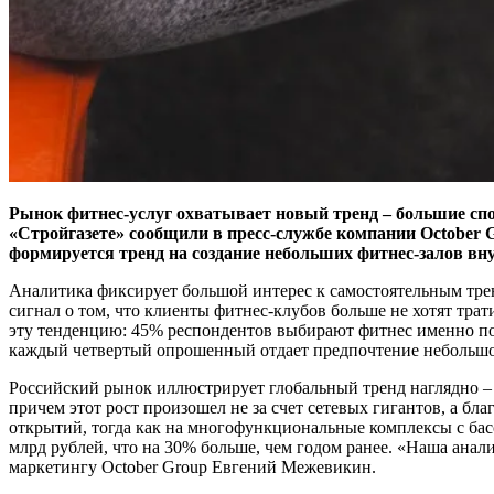
Рынок фитнес-услуг охватывает новый тренд – большие сп
«Стройгазете» сообщили в пресс-службе компании October Gr
формируется тренд на создание небольших фитнес-залов вн
Аналитика фиксирует большой интерес к самостоятельным трени
сигнал о том, что клиенты фитнес-клубов больше не хотят трат
эту тенденцию: 45% респондентов выбирают фитнес именно по 
каждый четвертый опрошенный отдает предпочтение небольшой
Российский рынок иллюстрирует глобальный тренд наглядно – в М
причем этот рост произошел не за счет сетевых гигантов, а б
открытий, тогда как на многофункциональные комплексы с ба
млрд рублей, что на 30% больше, чем годом ранее. «Наша анали
маркетингу October Group Евгений Межевикин.