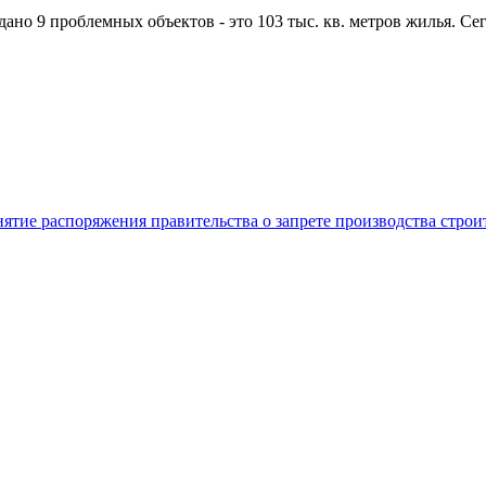
сдано 9 проблемных объектов - это 103 тыс. кв. метров жилья. С
нятие распоряжения правительства о запрете производства стро