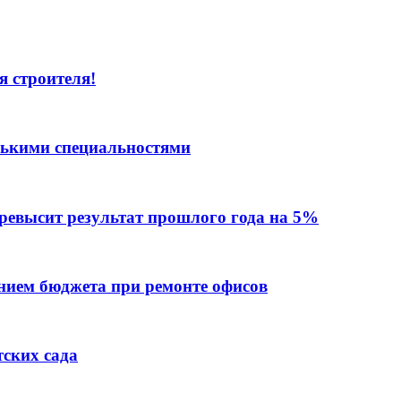
я строителя!
лькими специальностями
превысит результат прошлого года на 5%
ием бюджета при ремонте офисов
тских сада