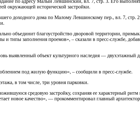
ание по адресу Малый Левшинский, вл. 7, стр. 3. Его выполнят
стей окружающей исторической застройки.
вшего доходного дома по Малому Левшинскому пер., вл. 7, стр. 
и.
уально объединит благоустройство дворовой территории, примы
ы и типы заполнения проемов», – сказали в пресс-службе, добави
овь выявленный объект культурного наследия — двухэтажный дох
соблением под жилую функцию», – сообщили в пресс-службе.
тажа, в том числе, три уровня парковки.
ожившуюся средовую застройку, сохраняя ее характерный ритм 
обретает новое качество», — прокомментировал главный архитект