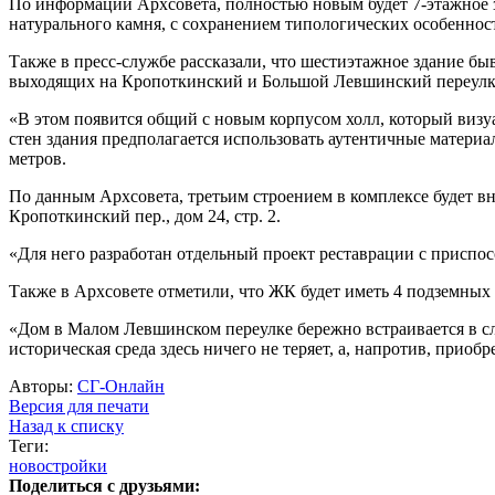
По информации Архсовета, полностью новым будет 7-этажное зд
натурального камня, с сохранением типологических особенно
Также в пресс-службе рассказали, что шестиэтажное здание бы
выходящих на Кропоткинский и Большой Левшинский переулк
«В этом появится общий с новым корпусом холл, который виз
стен здания предполагается использовать аутентичные материал
метров.
По данным Архсовета, третьим строением в комплексе будет вн
Кропоткинский пер., дом 24, стр. 2.
«Для него разработан отдельный проект реставрации с приспо
Также в Архсовете отметили, что ЖК будет иметь 4 подземных э
«Дом в Малом Левшинском переулке бережно встраивается в сл
историческая среда здесь ничего не теряет, а, напротив, при
Авторы:
СГ-Онлайн
Версия для печати
Назад к списку
Теги:
новостройки
Поделиться с друзьями: