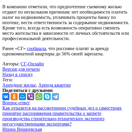
В компании отметили, что предпочтение съемному жилью
отдают по нескольким причинам: нет необходимости платить
налог на недвижимость, уплачивать проценты банку по
ипотеке, нести ответственность за содержание недвижимости.
Кроме того, всегда есть возможность оперативно сменить
место жительства в зависимости от личных обстоятельств или
профессиональной деятельности.
Ранее «СГ»
сообщала
, что россияне платят за аренду
однокомнатной квартиры до 56% своей зарплаты.
Авторы:
СГ-Онлайн
Версия для печати
Назад к списку
Теги:
Арендное жилье
,
Аренда квартир
Поделиться с друзьями:
Вопрос-ответ
Как отразится на рассмотрении судебных дел о самостроях
принятие распоряжения правительства о запрете
производства строительно-технических экспертиз
негосударственными экспертами?
Ирина Вишневская