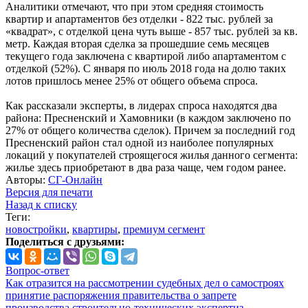
Аналитики отмечают, что при этом средняя стоимость
квартир и апартаментов без отделки - 822 тыс. рублей за
«квадрат», с отделкой цена чуть выше - 857 тыс. рублей за кв.
метр. Каждая вторая сделка за прошедшие семь месяцев
текущего года заключена с квартирой либо апартаментом с
отделкой (52%). С января по июль 2018 года на долю таких
лотов пришлось менее 25% от общего объема спроса.
Как рассказали эксперты, в лидерах спроса находятся два
района: Пресненский и Хамовники (в каждом заключено по
27% от общего количества сделок). Причем за последний год
Пресненский район стал одной из наиболее популярных
локаций у покупателей строящегося жилья данного сегмента:
жилье здесь приобретают в два раза чаще, чем годом ранее.
Авторы:
СГ-Онлайн
Версия для печати
Назад к списку
Теги:
новостройки
,
квартиры
,
премиум сегмент
Поделиться с друзьями:
Вопрос-ответ
Как отразится на рассмотрении судебных дел о самостроях
принятие распоряжения правительства о запрете
производства строительно-технических экспертиз