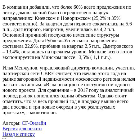
В компании добавили, что более 60% всего предложения по
числу домовладений было сосредоточено на двух
направлениях: Киевском и Новорижском (25,2% и 35%
соответственно). За квартал доля первого сократилась на 5,6
п.п., доля второго, напротив, увеличилась на 4,2 п.п.
Основной причиной послужило изменение структуры
предложения. Доля Рублево-Успенского направления
составила 22,9%, прибавив за квартал 2,5 п.п., Дмитровского
– 13,4%, оставшись на прежнем уровне. Меньше всего лотов
экспонируется на Минском шоссе –3,5% (-1,1 п.п.).
Илья Менжунов, управляющий директор компании, участник
партнерской сети CBRE считает, что начало этого года на
рынке загородной недвижимости московского региона нельзя
назвать активным. «В экспозицию не поступило ни одного
нового проекта. Для сравнения – в 2017 году за аналогичный
период рынок пополнился одним объектом. Однако стоит
отметить, что за весь прошлый год в продажу вышло всего
два поселка и три новые очереди в уже реализуемых
проектах», –заключил он.
Авторы:
СГ-Онлайн
Версия для печати
Назад к списку