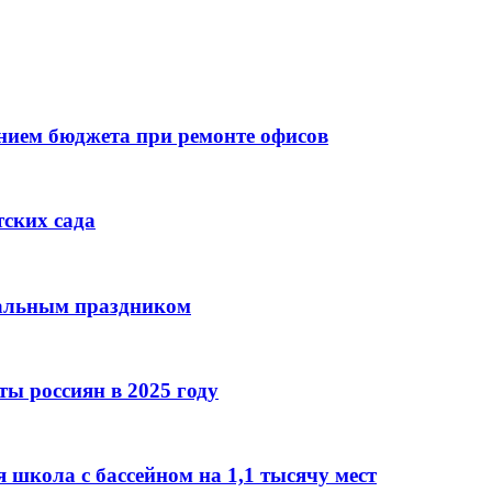
ием бюджета при ремонте офисов
тских сада
нальным праздником
ы россиян в 2025 году
 школа с бассейном на 1,1 тысячу мест