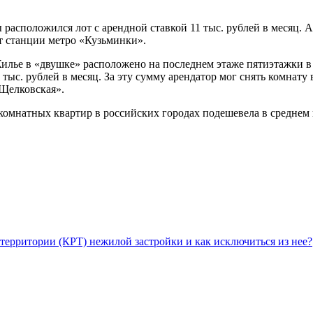
расположился лот с арендной ставкой 11 тыс. рублей в месяц. А
от станции метро «Кузьминки».
 Жилье в «двушке» расположено на последнем этаже пятиэтажки в
тыс. рублей в месяц. За эту сумму арендатор мог снять комнату
«Щелковская».
нокомнатных квартир в российских городах подешевела в среднем 
территории (КРТ) нежилой застройки и как исключиться из нее?