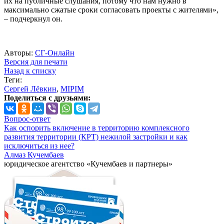
их на публичные слушания, потому что нам нужно в
максимально сжатые сроки согласовать проекты с жителями»,
– подчеркнул он.
Авторы:
СГ-Онлайн
Версия для печати
Назад к списку
Теги:
Сергей Лёвкин
,
MIPIM
Поделиться с друзьями:
Вопрос-ответ
Как оспорить включение в территорию комплексного
развития территории (КРТ) нежилой застройки и как
исключиться из нее?
Алмаз Кучембаев
юридическое агентство «Кучембаев и партнеры»