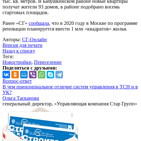
тыс. кв. метров. В Бабушкинском районе новые квартиры
получат жители 93 домов, в районе подобрано восемь
стартовых площадок.
Ранее «СГ»
сообщала
, что в 2020 году в Москве по программе
реновации планируется ввести 1 млн «квадратов» жилья.
Авторы:
СГ-Онлайн
Версия для печати
Назад к списку
Теги:
Новостройки
,
Переселение
Поделиться с друзьями:
Вопрос-ответ
В чем принципиальное отличие систем управления в ТСН и в
УК?
Ольга Тасканова
генеральный директор, «Управляющая компания Стар Групп»