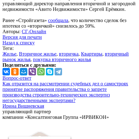
управляющий директор направления вторичной и загородной
недвижимости «Авито Недвижимости» Сергей Ерёмкин.
Ранее «Стройгазета»
сообщала
, что количество сделок без
ипотеки со «вторичкой» снизилось до 59%.
Авторы:
СГ-Онлайн
Версия для печати
Назад к списку
Теги:
Жилье
,
Вторичное жилье
,
вторичка
,
Квартиры
,
вторичный
рынок жилья
,
покупка вторичного жилья
Поделиться с друзьями:
Вопрос-ответ
Как отразится на рассмотрении судебных дел о самостроях
принятие распоряжения правительства о запрете
производства строительно-технических экспертиз
негосударственными экспертами?
Ирина Вишневская
управляющий партнер
компании «Консалтинговая Группа «ИРВИКОН»