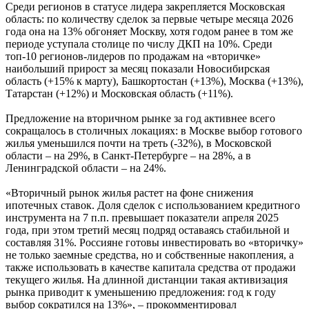
Среди регионов в статусе лидера закрепляется Московская
область: по количеству сделок за первые четыре месяца 2026
года она на 13% обгоняет Москву, хотя годом ранее в том же
периоде уступала столице по числу ДКП на 10%. Среди
топ-10 регионов-лидеров по продажам на «вторичке»
наибольший прирост за месяц показали Новосибирская
область (+15% к марту), Башкортостан (+13%), Москва (+13%),
Татарстан (+12%) и Московская область (+11%).
Предложение на вторичном рынке за год активнее всего
сокращалось в столичных локациях: в Москве выбор готового
жилья уменьшился почти на треть (-32%), в Московской
области – на 29%, в Санкт-Петербурге – на 28%, а в
Ленинградской области – на 24%.
«Вторичный рынок жилья растет на фоне снижения
ипотечных ставок. Доля сделок с использованием кредитного
инструмента на 7 п.п. превышает показатели апреля 2025
года, при этом третий месяц подряд оставаясь стабильной и
составляя 31%. Россияне готовы инвестировать во «вторичку»
не только заемные средства, но и собственные накопления, а
также использовать в качестве капитала средства от продажи
текущего жилья. На длинной дистанции такая активизация
рынка приводит к уменьшению предложения: год к году
выбор сократился на 13%», – прокомментировал