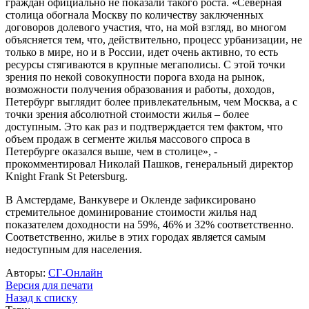
граждан официально не показали такого роста. «Северная
столица обогнала Москву по количеству заключенных
договоров долевого участия, что, на мой взгляд, во многом
объясняется тем, что, действительно, процесс урбанизации, не
только в мире, но и в России, идет очень активно, то есть
ресурсы стягиваются в крупные мегаполисы. С этой точки
зрения по некой совокупности порога входа на рынок,
возможности получения образования и работы, доходов,
Петербург выглядит более привлекательным, чем Москва, а с
точки зрения абсолютной стоимости жилья – более
доступным. Это как раз и подтверждается тем фактом, что
объем продаж в сегменте жилья массового спроса в
Петербурге оказался выше, чем в столице», -
прокомментировал Николай Пашков, генеральный директор
Knight Frank St Petersburg.
В Амстердаме, Ванкувере и Окленде зафиксировано
стремительное доминирование стоимости жилья над
показателем доходности на 59%, 46% и 32% соответственно.
Соответственно, жилье в этих городах является самым
недоступным для населения.
Авторы:
СГ-Онлайн
Версия для печати
Назад к списку