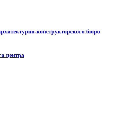
архитектурно-конструкторского бюро
го центра