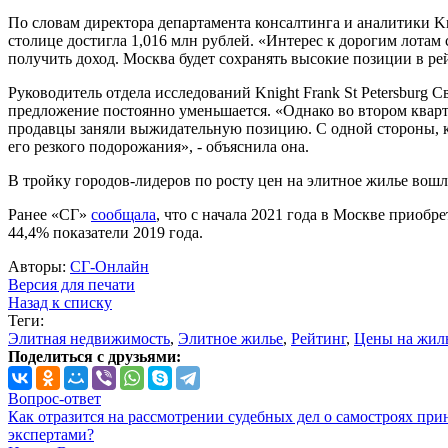
По словам директора департамента консалтинга и аналитики Kn
столице достигла 1,016 млн рублей. «Интерес к дорогим лотам 
получить доход. Москва будет сохранять высокие позиции в рей
Руководитель отдела исследований Knight Frank St Petersburg
предложение постоянно уменьшается. «Однако во втором квартал
продавцы заняли выжидательную позицию. С одной стороны, ко
его резкого подорожания», - объяснила она.
В тройку городов-лидеров по росту цен на элитное жилье вошл
Ранее «СГ»
сообщала
, что с начала 2021 года в Москве приоб
44,4% показатели 2019 года.
Авторы:
СГ-Онлайн
Версия для печати
Назад к списку
Теги:
Элитная недвижимость
,
Элитное жилье
,
Рейтинг
,
Цены на жил
Поделиться с друзьями:
Вопрос-ответ
Как отразится на рассмотрении судебных дел о самостроях при
экспертами?