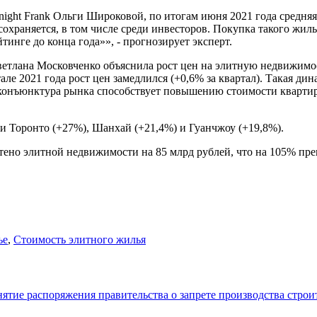
ight Frank Ольги Широковой, по итогам июня 2021 года средняя
сохраняется, в том числе среди инвесторов. Покупка такого жилья
тинге до конца года»», - прогнозирует эксперт.
 Светлана Московченко объяснила рост цен на элитную недвижимо
е 2021 года рост цен замедлился (+0,6% за квартал). Такая дин
нъюнктура рынка способствует повышению стоимости квартир, а
и Торонто (+27%), Шанхай (+21,4%) и Гуанчжоу (+19,8%).
ретено элитной недвижимости на 85 млрд рублей, что на 105% пр
ье
,
Стоимость элитного жилья
нятие распоряжения правительства о запрете производства стро