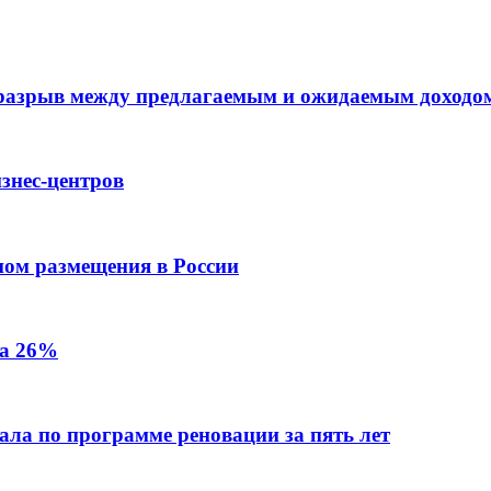
 разрыв между предлагаемым и ожидаемым доходо
знес-центров
пом размещения в России
на 26%
ала по программе реновации за пять лет