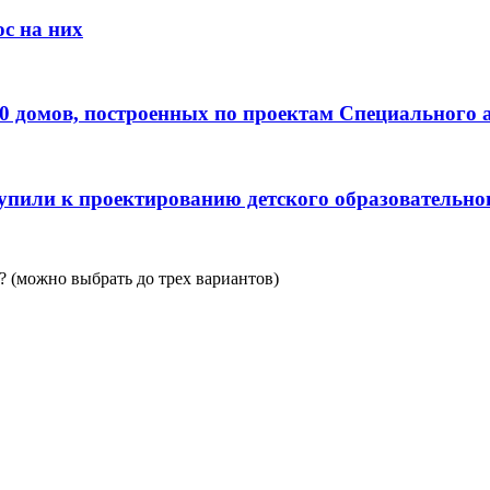
с на них
0 домов, построенных по проектам Специального 
пили к проектированию детского образовательно
 (можно выбрать до трех вариантов)