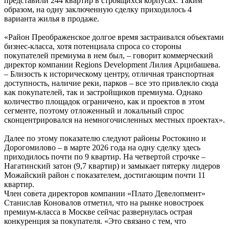
представили 244 квартир в строящихся корпусах. Таким
образом, на одну заключенную сделку приходилось 4
варианта жилья в продаже.
«Район Преображенское долгое время застраивался объектами
бизнес-класса, хотя потенциала спроса со стороны
покупателей премиума в нем был, – говорит коммерческий
директор компании Regions Development Лилия Арцибашева.
– Близость к историческому центру, отличная транспортная
доступность, наличие реки, парков – все это привлекло сюда
как покупателей, так и застройщиков премиума. Однако
количество площадок ограничено, как и проектов в этом
сегменте, поэтому отложенный и локальный спрос
сконцентрировался на немногочисленных местных проектах».
Далее по этому показателю следуют районы Ростокино и
Дорогомилово – в марте 2026 года на одну сделку здесь
приходилось почти по 9 квартир. На четвертой строчке –
Нагатинский затон (9,7 квартир) и замыкает пятерку лидеров
Можайский район с показателем, достигающим почти 11
квартир.
Член совета директоров компании «Плато Девелопмент»
Станислав Коновалов отметил, что на рынке новостроек
премиум-класса в Москве сейчас развернулась острая
конкуренция за покупателя. «Это связано с тем, что