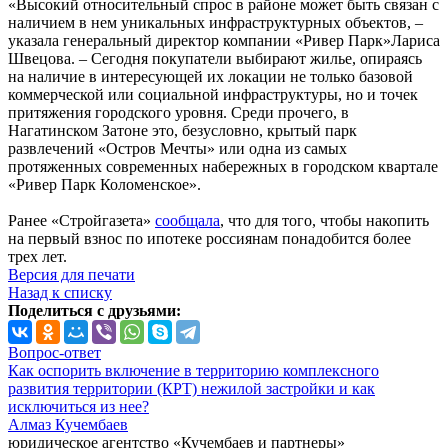
«Высокий относительный спрос в районе может быть связан с
наличием в нем уникальных инфраструктурных объектов, –
указала генеральный директор компании «Ривер Парк»Лариса
Швецова. – Сегодня покупатели выбирают жилье, опираясь
на наличие в интересующей их локации не только базовой
коммерческой или социальной инфраструктуры, но и точек
притяжения городского уровня. Среди прочего, в
Нагатинском Затоне это, безусловно, крытый парк
развлечений «Остров Мечты» или одна из самых
протяженных современных набережных в городском квартале
«Ривер Парк Коломенское».
Ранее «Стройгазета»
сообщала
, что для того, чтобы накопить
на первый взнос по ипотеке россиянам понадобится более
трех лет.
Версия для печати
Назад к списку
Поделиться с друзьями:
Вопрос-ответ
Как оспорить включение в территорию комплексного
развития территории (КРТ) нежилой застройки и как
исключиться из нее?
Алмаз Кучембаев
юридическое агентство «Кучембаев и партнеры»