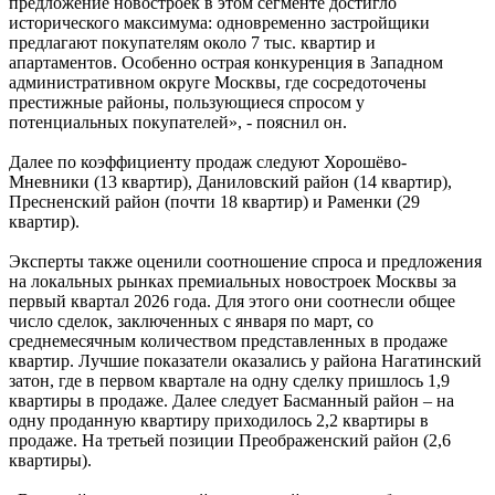
предложение новостроек в этом сегменте достигло
исторического максимума: одновременно застройщики
предлагают покупателям около 7 тыс. квартир и
апартаментов. Особенно острая конкуренция в Западном
административном округе Москвы, где сосредоточены
престижные районы, пользующиеся спросом у
потенциальных покупателей», - пояснил он.
Далее по коэффициенту продаж следуют Хорошёво-
Мневники (13 квартир), Даниловский район (14 квартир),
Пресненский район (почти 18 квартир) и Раменки (29
квартир).
Эксперты также оценили соотношение спроса и предложения
на локальных рынках премиальных новостроек Москвы за
первый квартал 2026 года. Для этого они соотнесли общее
число сделок, заключенных с января по март, со
среднемесячным количеством представленных в продаже
квартир. Лучшие показатели оказались у района Нагатинский
затон, где в первом квартале на одну сделку пришлось 1,9
квартиры в продаже. Далее следует Басманный район – на
одну проданную квартиру приходилось 2,2 квартиры в
продаже. На третьей позиции Преображенский район (2,6
квартиры).