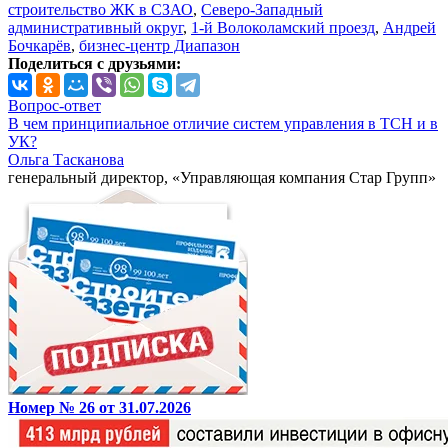
строительство ЖК в СЗАО
,
Северо-Западный
административный округ
,
1-й Волоколамский проезд
,
Андрей
Бочкарёв
,
бизнес-центр Диапазон
Поделиться с друзьями:
Вопрос-ответ
В чем принципиальное отличие систем управления в ТСН и в
УК?
Ольга Тасканова
генеральный директор, «Управляющая компания Стар Групп»
Номер № 26 от 31.07.2026