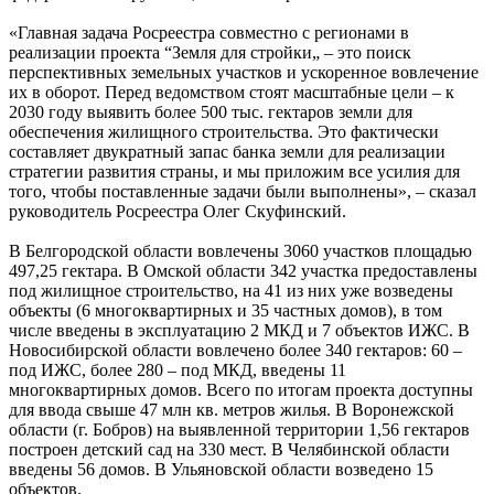
«Главная задача Росреестра совместно с регионами в
реализации проекта “Земля для стройки„ – это поиск
перспективных земельных участков и ускоренное вовлечение
их в оборот. Перед ведомством стоят масштабные цели – к
2030 году выявить более 500 тыс. гектаров земли для
обеспечения жилищного строительства. Это фактически
составляет двукратный запас банка земли для реализации
стратегии развития страны, и мы приложим все усилия для
того, чтобы поставленные задачи были выполнены», – сказал
руководитель Росреестра Олег Скуфинский.
В Белгородской области вовлечены 3060 участков площадью
497,25 гектара. В Омской области 342 участка предоставлены
под жилищное строительство, на 41 из них уже возведены
объекты (6 многоквартирных и 35 частных домов), в том
числе введены в эксплуатацию 2 МКД и 7 объектов ИЖС. В
Новосибирской области вовлечено более 340 гектаров: 60 –
под ИЖС, более 280 – под МКД, введены 11
многоквартирных домов. Всего по итогам проекта доступны
для ввода свыше 47 млн кв. метров жилья. В Воронежской
области (г. Бобров) на выявленной территории 1,56 гектаров
построен детский сад на 330 мест. В Челябинской области
введены 56 домов. В Ульяновской области возведено 15
объектов.