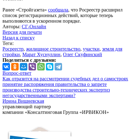
Ранее «Стройгазета»
сообщала
, что Росреестр расширил
список регистрационных действий, которые теперь
выполняются в ускоренном порядке.
Авторы:
СГ-Онлайн
Версия для печати
Назад к списку
Теги:
Росреестр
,
жилищное строительство
,
участки
,
земля для
стройки
,
Марат Хуснуллин
,
Олег Скуфинский
Поделиться с друзьями:
Вопрос-ответ
Как отразится на рассмотрении судебных дел о самостроях
принятие распоряжения правительства о запрете
производства строительно-технических экспертиз
негосударственными экспертами?
Ирина Вишневская
управляющий партнер
компании «Консалтинговая Группа «ИРВИКОН»