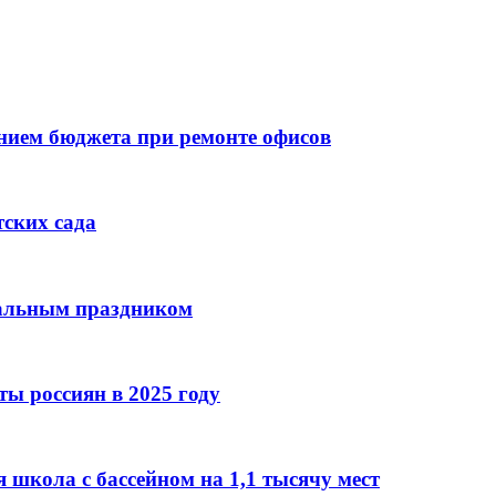
ием бюджета при ремонте офисов
тских сада
нальным праздником
ы россиян в 2025 году
 школа с бассейном на 1,1 тысячу мест