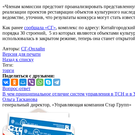
«Членам комиссии предстоит проанализировать представленну
реализации проектов реставрации объектов культурного наследи
ведомстве, уточнив, что результаты конкурса могут стать извес
Как ранее
сообщала «СГ»
, комплекс по адресу: Китайгородский
порядка 30 строений, 5 из которых являются объектами культ
использовалась в закрытом режиме, теперь она станет открыто
Авторы:
СГ-Онлайн
Версия для печати
Назад к списку
Теги:
торги
Поделиться с друзьями:
Вопрос-ответ
В чем принципиальное отличие систем управления в ТСН и в 
Ольга Тасканова
генеральный директор, «Управляющая компания Стар Групп»