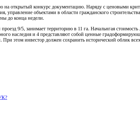
ю на открытый конкурс документацию. Наряду с ценовыми крит
я, управление объектами в области гражданского строительства,
тны до конца недели.
 проезд 9/5, занимает территорию в 11 га. Начальнгая стоимость
урного наследия и 4 представляют собой ценные градоформирую
й. При этом инвестор должен сохранить исторический облик всех
УК?