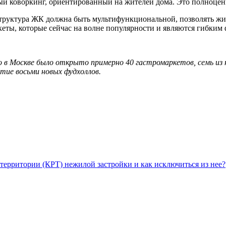
й коворкинг, ориентированный на жителей дома. Это полноцен
руктура ЖК должна быть мультифункциональной, позволять жить,
кеты, которые сейчас на волне популярности и являются гибким 
в Москве было открыто примерно 40 гастромаркетов, семь из ни
тие восьми новых фудхоллов.
территории (КРТ) нежилой застройки и как исключиться из нее?