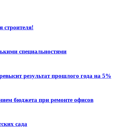
я строителя!
лькими специальностями
превысит результат прошлого года на 5%
ием бюджета при ремонте офисов
тских сада