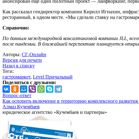
анонсирован еще один пилотный проект — лайфворкинг, первы
Как рассказал гендиректор компании Кирилл Игнахин, инфраст
ресторанный, в одном месте. «Мы сделали ставку на гастромар
Справочно:
По данным международной консалтинговой компании JLL, всего 
после пандемии. В ближайшей перспективе планируется откры
Авторы:
СГ-Онлайн
Версия для печати
Назад к списку
Теги:
гастромаркет
,
Level Причальный
Поделиться с друзьями:
Вопрос-ответ
Как оспорить включение в территорию комплексного развития 
Алмаз Кучембаев
юридическое агентство «Кучембаев и партнеры»