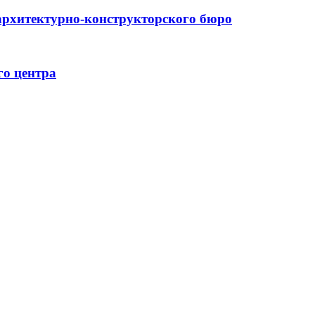
архитектурно-конструкторского бюро
го центра