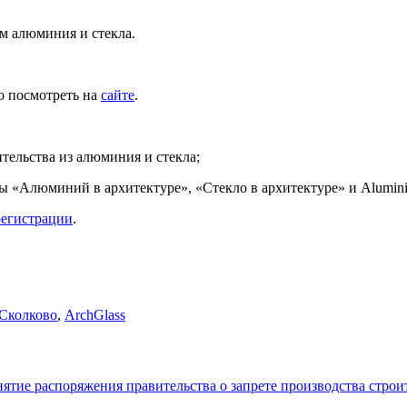
ем алюминия и стекла.
 посмотреть на
сайте
.
тельства из алюминия и стекла;
ы «Алюминий в архитектуре», «Стекло в архитектуре» и Alumini
регистрации
.
Сколково
,
ArchGlass
нятие распоряжения правительства о запрете производства стро