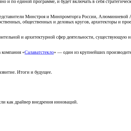
но и по единой программе, и будет включать в себя стратегичес
редставители Минстроя и Минпромторга России, Алюминиевой 
арственных, общественных и деловых кругов, архитекторы и пр
оительной и архитектурной сфер деятельности, существующую 
а компания «
Салаватстекло
» — один из крупнейших производите
азвитие. Итоги и будущее.
сли как драйвер внедрения инноваций.