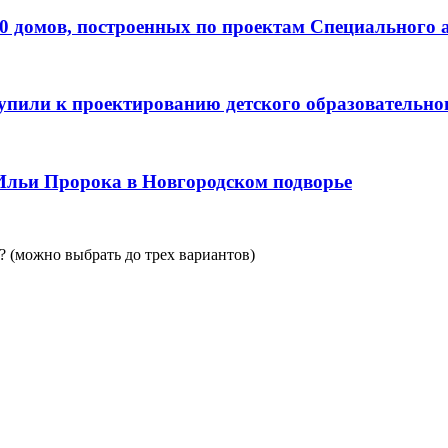
0 домов, построенных по проектам Специального 
пили к проектированию детского образовательно
Ильи Пророка в Новгородском подворье
 (можно выбрать до трех вариантов)