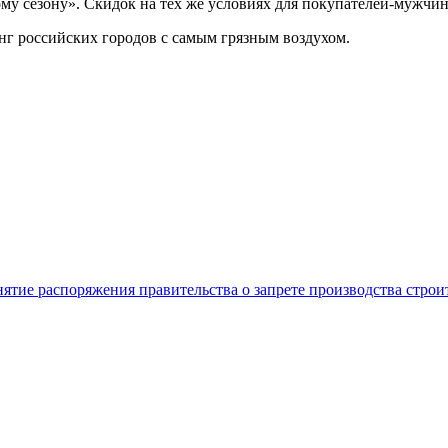
у сезону». Скидок на тех же условиях для покупателей-мужчин 
г российских городов с самым грязным воздухом.
нятие распоряжения правительства о запрете производства стро