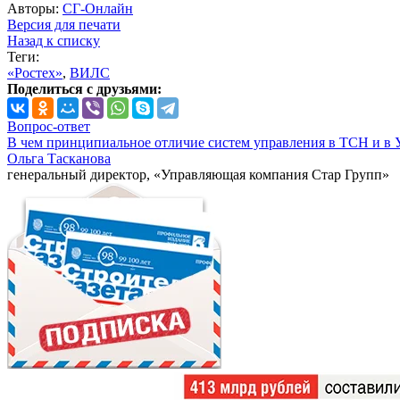
Авторы:
СГ-Онлайн
Версия для печати
Назад к списку
Теги:
«Ростех»
,
ВИЛС
Поделиться с друзьями:
Вопрос-ответ
В чем принципиальное отличие систем управления в ТСН и в 
Ольга Тасканова
генеральный директор, «Управляющая компания Стар Групп»