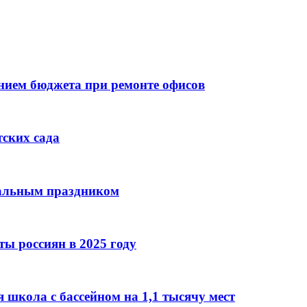
ием бюджета при ремонте офисов
тских сада
нальным праздником
ы россиян в 2025 году
 школа с бассейном на 1,1 тысячу мест