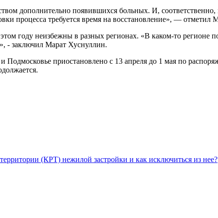
ством дополнительно появившихся больных. И, соответственно,
овки процесса требуется время на восстановление», — отметил 
в этом году неизбежны в разных регионах. «В каком-то регионе 
», - заключил Марат Хуснуллин.
и Подмосковье приостановлено с 13 апреля до 1 мая по распор
одолжается.
территории (КРТ) нежилой застройки и как исключиться из нее?