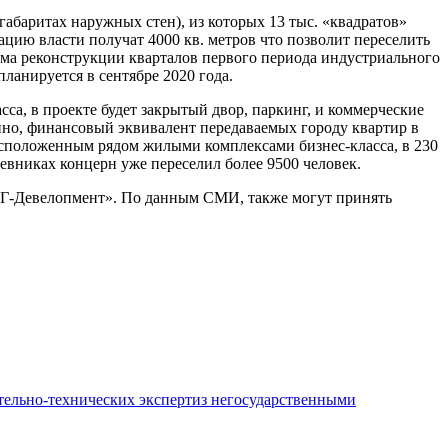
габаритах наружных стен), из которых 13 тыс. «квадратов»
цию власти получат 4000 кв. метров что позволит переселить
амма реконструкции кварталов первого периода индустриального
ланируется в сентябре 2020 года.
са, в проекте будет закрытый двор, паркинг, и коммерческие
ино, финансовый эквивалент передаваемых городу квартир в
расположенным рядом жилыми комплексами бизнес-класса, в 230
невниках концерн уже переселил более 9500 человек.
«РГ-Девелопмент». По данным СМИ, также могут принять
ительно-технических экспертиз негосударственными