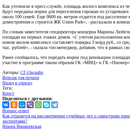
Как уточнили в пресс-службе, площадь жилого комплекса из чет
будут переданы мэрии для переселения горожан из устаревших
около 100 семей. Еще 9000 кв. метров отдается под расселени
домостроения и строится ЖК Union Park», - рассказали в компа
По словам заместителя гендиректора концерна Марины Любельско
площади на первых этажах домов. «С учетом расположения ко
новом жилом комплексе составляет порядка 3 млрд руб., со ср
тыс. рублей», - сказала топ-менеджер, добавив, что в рамках 
Ранее сообщалось, что передать мэрии под реновацию площади
участие в программе таким образом ГК «МИЦ» и ГК «Пионер»
Авторы:
СГ-Онлайн
Версия для печати
Назад к списку
Теги:
Крост
Поделиться с друзьями:
Вопрос-ответ
Как отразится на рассмотрении судебных дел о самостроях при
экспертами?
Ирина Вишневская