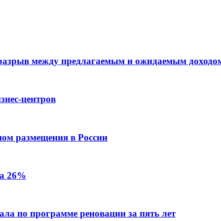
 разрыв между предлагаемым и ожидаемым доходо
знес-центров
пом размещения в России
на 26%
ала по программе реновации за пять лет