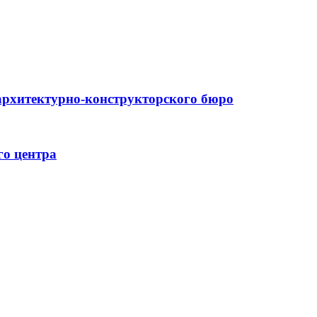
архитектурно-конструкторского бюро
го центра