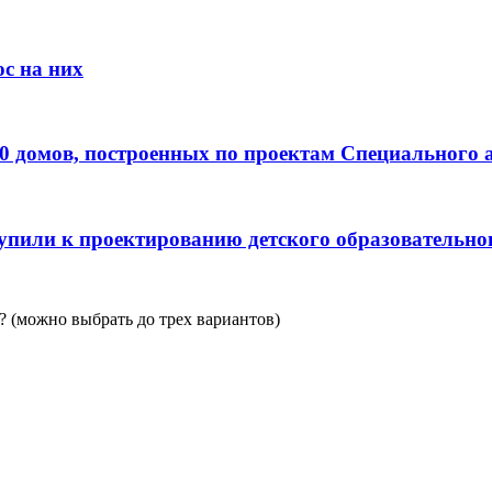
с на них
0 домов, построенных по проектам Специального 
пили к проектированию детского образовательно
 (можно выбрать до трех вариантов)