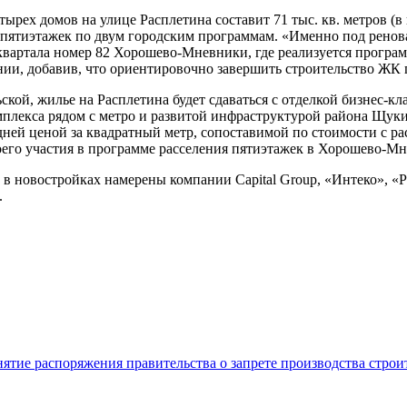
ырех домов на улице Расплетина составит 71 тыс. кв. метров (в 
 пятиэтажек по двум городским программам. «Именно под ренова
е квартала номер 82 Хорошево-Мневники, где реализуется прогр
нии, добавив, что ориентировочно завершить строительство ЖК п
й, жилье на Расплетина будет сдаваться с отделкой бизнес-клас
мплекса рядом с метро и развитой инфраструктурой района Щук
едней ценой за квадратный метр, сопоставимой по стоимости с 
своего участия в программе расселения пятиэтажек в Хорошево-М
 в новостройках намерены компании Capital Group, «Интеко», 
.
нятие распоряжения правительства о запрете производства стро