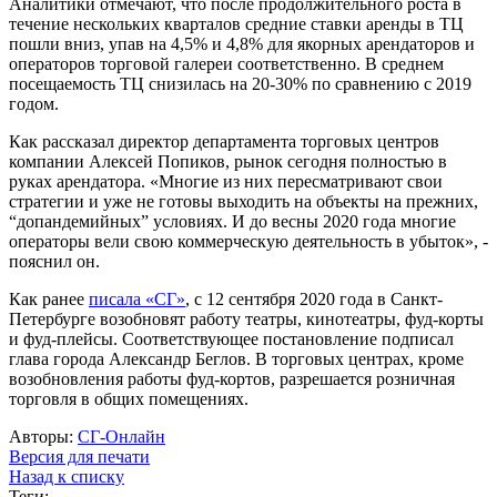
Аналитики отмечают, что после продолжительного роста в
течение нескольких кварталов средние ставки аренды в ТЦ
пошли вниз, упав на 4,5% и 4,8% для якорных арендаторов и
операторов торговой галереи соответственно. В среднем
посещаемость ТЦ снизилась на 20-30% по сравнению с 2019
годом.
Как рассказал директор департамента торговых центров
компании Алексей Попиков, рынок сегодня полностью в
руках арендатора. «Многие из них пересматривают свои
стратегии и уже не готовы выходить на объекты на прежних,
“допандемийных” условиях. И до весны 2020 года многие
операторы вели свою коммерческую деятельность в убыток», -
пояснил он.
Как ранее
писала «СГ»
, с 12 сентября 2020 года в Санкт-
Петербурге возобновят работу театры, кинотеатры, фуд-корты
и фуд-плейсы. Соответствующее постановление подписал
глава города Александр Беглов. В торговых центрах, кроме
возобновления работы фуд-кортов, разрешается розничная
торговля в общих помещениях.
Авторы:
СГ-Онлайн
Версия для печати
Назад к списку
Теги: