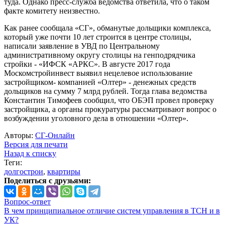
туда. Однако пресс-служба ведомства ответила, что о таком
факте комитету неизвестно.
Как ранее сообщала «СГ», обманутые дольщики комплекса,
который уже почти 10 лет строится в центре столицы,
написали заявление в УВД по Центральному
административному округу столицы на генподрядчика
стройки - «ИФСК «АРКС». В августе 2017 года
Москомстройинвест выявил нецелевое использование
застройщиком- компанией «Олтер» - денежных средств
дольщиков на сумму 7 млрд рублей. Тогда глава ведомства
Константин Тимофеев сообщил, что ОБЭП провел проверку
застройщика, а органы прокуратуры рассматривают вопрос о
возбуждении уголовного дела в отношении «Олтер».
Авторы:
СГ-Онлайн
Версия для печати
Назад к списку
Теги:
долгострои
,
квартиры
Поделиться с друзьями:
Вопрос-ответ
В чем принципиальное отличие систем управления в ТСН и в
УК?