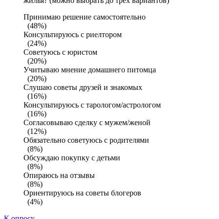
жилья? (можно выбрать до трех вариантов)
Принимаю решение самостоятельно
(48%)
Консультируюсь с риелтором
(24%)
Советуюсь с юристом
(20%)
Учитываю мнение домашнего питомца
(20%)
Слушаю советы друзей и знакомых
(16%)
Консультируюсь с тарологом/астрологом
(16%)
Согласовываю сделку с мужем/женой
(12%)
Обязательно советуюсь с родителями
(8%)
Обсуждаю покупку с детьми
(8%)
Опираюсь на отзывы
(8%)
Ориентируюсь на советы блогеров
(4%)
К опросу