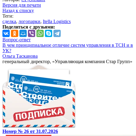
Версия для печати
Назад к списку
Теги:
сделка
,
логопарки
,
Itella Logistics
Поделиться с друзьями:
Вопрос-ответ
В чем принципиальное отличие систем управления в ТСН и в
УК?
Ольга Тасканова
генеральный директор, «Управляющая компания Стар Групп»
Номер № 26 от 31.07.2026