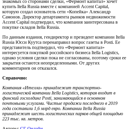
знакомых со сторонами сделки, «Фермонт капитал» хочет
купить Itella Russia вместе с компанией Accent Capital,
которую создал основатель сети «Копейка» Александр
Самонов. Директор департамента рынков недвижимости
Accent Capital подтвердил, что компания заинтересована в
покупке складов Itella Russia.
По данным издания, гендиректор и президент компании Itella
Russia Юсси Куутса перенаправил вопрос газеты в Posti. Ее
представитель подтвердил, что «Фермонт капитал»
интересуется покупкой российского бизнеса Itella Logistics,
однако условия сделки пока не согласованы, поэтому сроки ее
закрытия остаются неопределенными. От других
комментариев он отказался.
Справочно:
Компания «Ителла» принадлежит транспортно-
логистической компании Itella Logistics, которая входит в
финский госхолдинг Posti, занимающийся в основном
почтовыми услугами. Чистые продажи последнего в 2019
года составили 1,6 млрд евро. Компании Itella Russia
принадлежит шесть логистических парков общей площадью
223 тыс. кв. метров.
Авторы:
СГ-Онлайн