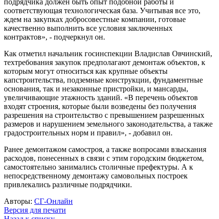
подрядчика должен быть опыт подобной работы и
соответствующая технологическая база. Учитывая все это,
ждем на закупках добросовестные компании, готовые
качественно выполнить все условия заключенных
контрактов», - подчеркнул он.
Как отметил начальник госинспекции Владислав Овчинский,
техтребования закупок предполагают демонтаж объектов, к
которым могут относиться как крупные объекты
капстроительства, подземные конструкции, фундаментные
основания, так и незаконные пристройки, и мансарды,
увеличивающие этажность зданий. «В перечень объектов
входят строения, которые были возведены без получения
разрешения на строительство с превышением разрешенных
размеров и нарушением земельного законодательства, а также
градостроительных норм и правил», - добавил он.
Ранее демонтажом самостроя, а также вопросами взыскания
расходов, понесенных в связи с этим городским бюджетом,
самостоятельно занимались столичные префектуры. А к
непосредственному демонтажу самовольных построек
привлекались различные подрядчики.
Авторы:
СГ-Онлайн
Версия для печати
Назад к списку