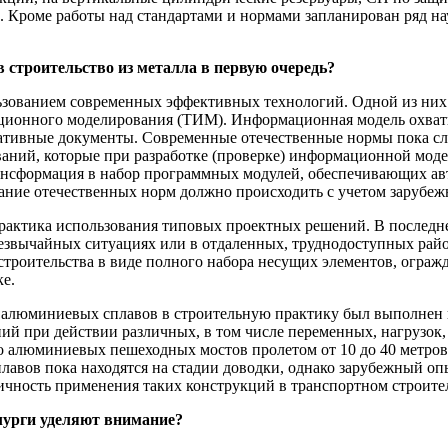
. Кроме работы над стандартами и нормами запланирован ряд на
.
 строительство из металла в первую очередь?
льзованием современных эффективных технологий. Одной из них
ционного моделирования (ТИМ). Информационная модель охваты
ативные документы. Современные отечественные нормы пока сл
аний, которые при разработке (проверке) информационной моде
рансформация в набор программных модулей, обеспечивающих а
ание отечественных норм должно происходить с учетом зарубеж
практика использования типовых проектных решений. В последнее
резвычайных ситуациях или в отдаленных, труднодоступных рай
 строительства в виде полного набора несущих элементов, огра
ке.
 алюминиевых сплавов в строительную практику был выполнен 
ий при действии различных, в том числе переменных, нагрузок,
 алюминиевых пешеходных мостов пролетом от 10 до 40 метров
авов пока находятся на стадии доводки, однако зарубежный о
ичность применения таких конструкций в транспортном строител
лурги уделяют внимание?