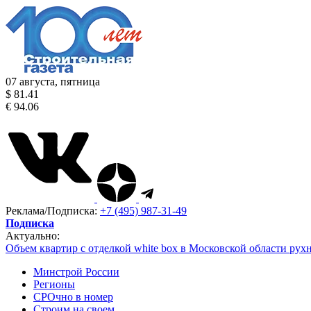
07 августа, пятница
$ 81.41
€ 94.06
Реклама/Подписка:
+7 (495) 987-31-49
Подписка
Актуально:
Объем квартир с отделкой white box в Московской области рух
Минстрой России
Регионы
СРОчно в номер
Строим на своем