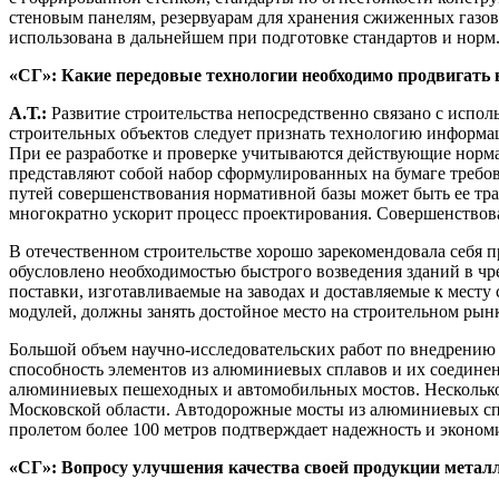
стеновым панелям, резервуарам для хранения сжиженных газов
использована в дальнейшем при подготовке стандартов и норм
«СГ»: Какие передовые технологии необходимо продвигать в
А.Т.:
Развитие строительства непосредственно связано с испо
строительных объектов следует признать технологию информа
При ее разработке и проверке учитываются действующие норм
представляют собой набор сформулированных на бумаге требов
путей совершенствования нормативной базы может быть ее т
многократно ускорит процесс проектирования. Совершенствов
В отечественном строительстве хорошо зарекомендовала себя 
обусловлено необходимостью быстрого возведения зданий в ч
поставки, изготавливаемые на заводах и доставляемые к месту
модулей, должны занять достойное место на строительном рын
Большой объем научно-исследовательских работ по внедрению
способность элементов из алюминиевых сплавов и их соединен
алюминиевых пешеходных и автомобильных мостов. Несколько
Московской области. Автодорожные мосты из алюминиевых спл
пролетом более 100 метров подтверждает надежность и эконом
«СГ»: Вопросу улучшения качества своей продукции метал