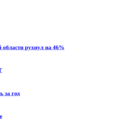
й области рухнул на 46%
Т
ь за год
е