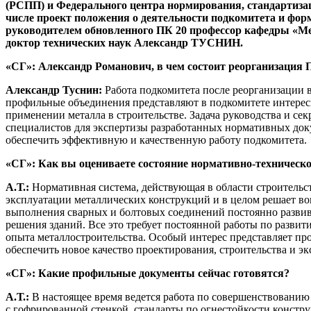
(РСПП) и Федерального центра нормирования, стандартизац
числе проект положения о деятельности подкомитета и форм
руководителем обновленного ПК 20 профессор кафедры «Ме
доктор технических наук Александр ТУСНИН.
«СГ»: Александр Романович, в чем состоит реорганизация 
Александр Туснин:
Работа подкомитета после реорганизации
профильные объединения представляют в подкомитете интере
применении металла в строительстве. Задача руководства и се
специалистов для экспертизы разработанных нормативных доку
обеспечить эффективную и качественную работу подкомитета.
«СГ»: Как вы оцениваете состояние нормативно-техническ
А.Т.:
Нормативная система, действующая в области строительст
эксплуатации металлических конструкций и в целом решает в
выполнения сварных и болтовых соединений постоянно развив
решения зданий. Все это требует постоянной работы по разви
опыта металлостроительства. Особый интерес представляет п
обеспечить новое качество проектирования, строительства и эк
«СГ»: Какие профильные документы сейчас готовятся?
А.Т.:
В настоящее время ведется работа по совершенствованию 
с гофрированной стенкой, стандарты по огнестойкости констр