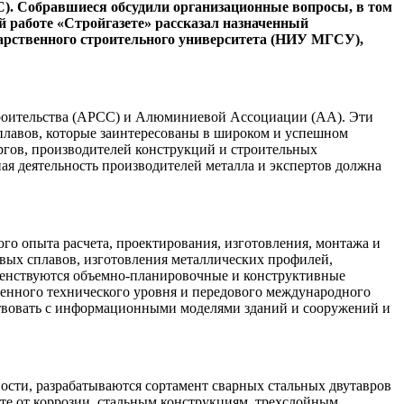
С). Собравшиеся обсудили организационные вопросы, в том
й работе «Стройгазете» рассказал назначенный
арственного строительного университета (НИУ МГСУ),
строительства (АРСС) и Алюминиевой Ассоциации (АА). Эти
лавов, которые заинтересованы в широком и успешном
ургов, производителей конструкций и строительных
я деятельность производителей металла и экспертов должна
го опыта расчета, проектирования, изготовления, монтажа и
вых сплавов, изготовления металлических профилей,
шенствуются объемно-планировочные и конструктивные
менного технического уровня и передового международного
ствовать с информационными моделями зданий и сооружений и
ности, разрабатываются сортамент сварных стальных двутавров
те от коррозии, стальным конструкциям, трехслойным