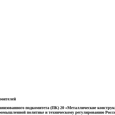
роителей
анизованного подкомитета (ПК) 20 «Металлические конструкц
 промышленной политике и техническому регулированию Рос