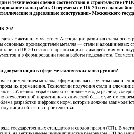
ии и технической оценки соответствия в строительстве (ФЦ
ирование плана работ. О переменах в ПК 20 и его дальнейше
таллические и деревянные конструкции» Московского госуд
ПК 20?
 ведется с активным участием Ассоциации развития стального 
сы основных производителей металла — стали и алюминиевых сп
кретариата ПК 20 состоит в организации взаимодействия металл
ментов и в формировании плана работы подкомитета. Совместна
ой документации в сфере металлических конструкций?
ва с применением металла, сформировалась с учетом накопленно
опросы их применения. Технологии получения стали и алюминие
аются. Успешно разрабатываются новые методы расчета, совер
тию отечественной нормативно-технической базы с учетом совре
роблема разработки цифровых норм, которые должны взаимодей
сплуатации объектов строительства.
ряда государственных стандартов и сводов правил (СП). В част
укций, на вертикальные цилиндрические резервуары, СП по защи