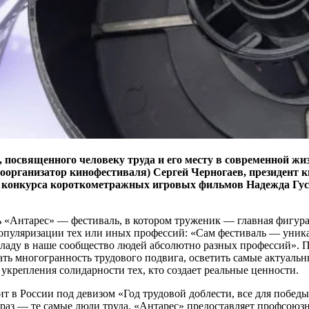
 посвященного человеку труда и его месту в современной жи
соорганизатор кинофестиваля) Сергей Черногаев, президент
 конкурса короткометражных игровых фильмов Надежда Гусе
«Антарес» — фестиваль, в котором труженик — главная фигура».
 популяризации тех или иных профессий: «Сам фестиваль — уник
ладу в наше сообщество людей абсолютно разных профессий». П
ать многогранность трудового подвига, осветить самые актуаль
укрепления солидарности тех, кто создает реальные ценности.
в России под девизом «Год трудовой доблести, все для победы»,
как раз — те самые люди труда. «Антарес» предоставляет профс