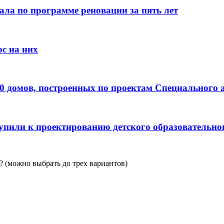
ала по программе реновации за пять лет
с на них
0 домов, построенных по проектам Специального 
пили к проектированию детского образовательно
 (можно выбрать до трех вариантов)