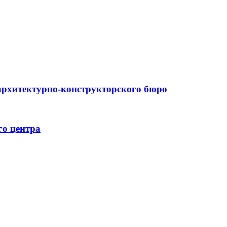
архитектурно-конструкторского бюро
го центра