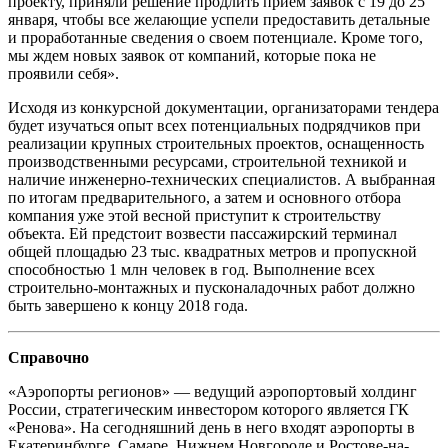
проекту, приняли решение продлить прием заявок с 19 до 25
января, чтобы все желающие успели предоставить детальные
и проработанные сведения о своем потенциале. Кроме того,
мы ждем новых заявок от компаний, которые пока не
проявили себя».
Исходя из конкурсной документации, организаторами тендера
будет изучаться опыт всех потенциальных подрядчиков при
реализации крупных строительных проектов, оснащенность
производственными ресурсами, строительной техникой и
наличие инженерно-технических специалистов. А выбранная
по итогам предварительного, а затем и основного отбора
компания уже этой весной приступит к строительству
объекта. Ей предстоит возвести пассажирский терминал
общей площадью 23 тыс. квадратных метров и пропускной
способностью 1 млн человек в год. Выполнение всех
строительно-монтажных и пусконаладочных работ должно
быть завершено к концу 2018 года.
Справочно
«Аэропорты регионов» — ведущий аэропортовый холдинг
России, стратегическим инвестором которого является ГК
«Ренова». На сегодняшний день в него входят аэропорты в
Екатеринбурге, Самаре, Нижнем Новгороде и Ростове-на-