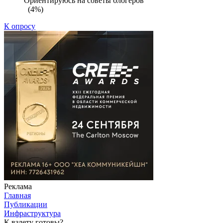
Ориентируюсь на советы блогеров
(4%)
К опросу
Реклама
Главная
Публикации
Инфраструктура
К взлету готовы?