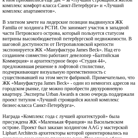
комплекс комфорт-класса Санкт-Петербурга» и «Лучший
комплекс апартаментов».
В элитном зачете на лидерские позиции выдвинулся ЖК
Familia от холдинга РСТИ. Он занимает участок в западной
части Петровского острова, который пользуется статусом
витрины высокобюджетной петербургской недвижимости. В
шаговой доступности от Петропавловской крепости
экспонируется ЖК «Мануфактура James Beck». Над его
созданием совместно работают девелопер «Балтийская
Коммерция» и архитектурное бюро «Студия 44»,
предложившая решение в лофтовой стилистике,
подчеркивающее визуальную преемственность с
существовавшей на этом месте фабрикой. Примечательно, что
ЖК «Мануфактура James Beck» - один из немногих адресов на
городском рынке, где можно приобрести двухуровневую
квартиру. Эксперты Urban Awards в свою очередь поддержали
проект титулом «Лучший строящийся жилой комплекс
бизнес-класса Санкт-Петербурга».
Награда «Комплекс года с лучшей архитектурой» была
присуждена ЖК «Маленькая Франция» на Васильевском
острове. Проект был заказан холдингом AAG у мастерской
Liphart Architects архитекторы которой ориентировались на