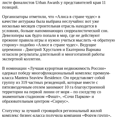
листе финалистов Urban Awards у представителей края 11
позиций.
Организаторы отметили, что «Алиса в стране чудес» в
качестве антуража была выбрана неслучайно: вот уже
несколько месяцев строительная отрасль находится в
условиях, больше напоминающих сюрреалистический сон.
Девелоперы как будто попали в мир, где не действуют
прежние правила игры и нужно учиться мыслить «в обратную
сторону» подобно «Алисе в стране чудес». Ведущие
церемонии - Дмитрий Хрусталев и Екатерина Варнава
огласили результаты длительной и многоэтапной работы
экспертной коллегии.
В номинации «Лучшая курортная недвижимость России»
одержал победу многофункциональный комплекс премиум-
класса Mantera Seaview Residence. Он представляет собой
группу из 319 частных резиденций, которые вместе с
пятизвездочным отелем занимают 10 га благоустроенной
территории на первой линии от моря – по соседству со
знаменитым стадионом «Фишт», «Сочи Парком» и
образовательным центром «Сириус».
Статуэтку за лучший строящийся региональный жилой
комплекс бизнес-класса получила компания «Форум групп»,