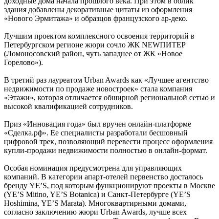
доходные дома начала прошлого века. При этом в облик
здания добавлены декоративные цитаты из оформления
«Нового Эрмитажа» и образцов французского ар-деко.
Лучшим проектом комплексного освоения территорий в
Петербургском регионе жюри сочло ЖК NEWПИТЕР
(Ломоносовский район, чуть западнее от ЖК «Новое
Горелово»).
В третий раз лауреатом Urban Awards как «Лучшее агентство
недвижимости по продаже новостроек» стала компания
«Этажи», которая отличается обширной региональной сетью и
высокой квалификацией сотрудников.
Приз «Инновация года» был вручен онлайн-платформе
«Сделка.рф». Ее специалисты разработали бесшовный
цифровой трек, позволяющий перевести процесс оформления
купли-продажи недвижимости полностью в онлайн-формат.
Особая номинация предусмотрена для управляющих
компаний. В категории апарт-отелей первенство досталось
бренду YE’S, под которым функционируют проекты в Москве
(YE’S Mitino, YE’S Botanica) и Санкт-Петербурге (YE’S
Hoshimina, YE’S Marata). Многоквартирными домами,
согласно заключению жюри Urban Awards, лучше всех