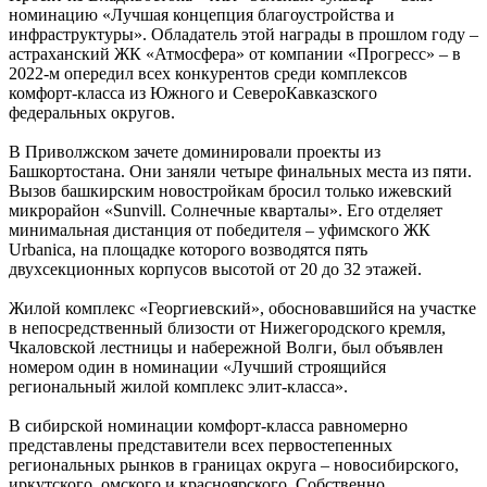
номинацию «Лучшая концепция благоустройства и
инфраструктуры». Обладатель этой награды в прошлом году –
астраханский ЖК «Атмосфера» от компании «Прогресс» – в
2022-м опередил всех конкурентов среди комплексов
комфорт-класса из Южного и СевероКавказского
федеральных округов.
В Приволжском зачете доминировали проекты из
Башкортостана. Они заняли четыре финальных места из пяти.
Вызов башкирским новостройкам бросил только ижевский
микрорайон «Sunvill. Солнечные кварталы». Его отделяет
минимальная дистанция от победителя – уфимского ЖК
Urbanica, на площадке которого возводятся пять
двухсекционных корпусов высотой от 20 до 32 этажей.
Жилой комплекс «Георгиевский», обосновавшийся на участке
в непосредственный близости от Нижегородского кремля,
Чкаловской лестницы и набережной Волги, был объявлен
номером один в номинации «Лучший строящийся
региональный жилой комплекс элит-класса».
В сибирской номинации комфорт-класса равномерно
представлены представители всех первостепенных
региональных рынков в границах округа – новосибирского,
иркутского, омского и красноярского. Собственно,