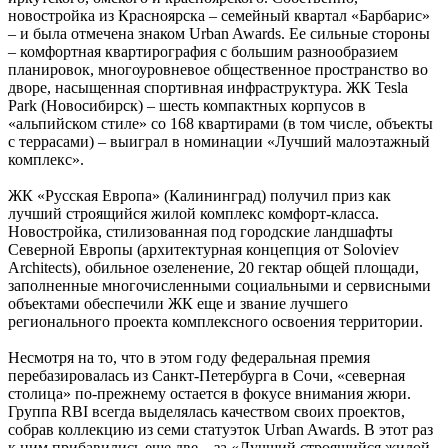
новостройка из Красноярска – семейный квартал «Барбарис»
– и была отмечена знаком Urban Awards. Ее сильные стороны
– комфортная квартирография с большим разнообразием
планировок, многоуровневое общественное пространство во
дворе, насыщенная спортивная инфраструктура. ЖК Tesla
Park (Новосибирск) – шесть компактных корпусов в
«альпийском стиле» со 168 квартирами (в том числе, объекты
с террасами) – выиграл в номинации «Лучший малоэтажный
комплекс».
ЖК «Русская Европа» (Калининград) получил приз как
лучший строящийся жилой комплекс комфорт-класса.
Новостройка, стилизованная под городские ландшафты
Северной Европы (архитектурная концепция от Soloviev
Architects), обильное озеленение, 20 гектар общей площади,
заполненные многочисленными социальными и сервисными
объектами обеспечили ЖК еще и звание лучшего
регионального проекта комплексного освоения территории.
Несмотря на то, что в этом году федеральная премия
перебазировалась из Санкт-Петербурга в Сочи, «северная
столица» по-прежнему остается в фокусе внимания жюри.
Группа RBI всегда выделялась качеством своих проектов,
собрав коллекцию из семи статуэток Urban Awards. В этот раз
к ним прибавились еще две – за «Лучший строящийся жилой