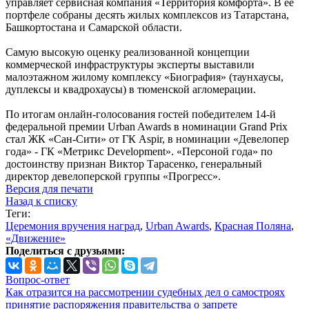
управляет сервисная компания «Территория комфорта». В ее
портфеле собраны десять жилых комплексов из Татарстана,
Башкортостана и Самарской области.
Самую высокую оценку реализованной концепции
коммерческой инфраструктуры эксперты выставили
малоэтажном жилому комплексу «Биография» (таунхаусы,
дуплексы и квадрохаусы) в тюменской агломерации.
По итогам онлайн-голосования гостей победителем 14-й
федеральной премии Urban Awards в номинации Grand Prix
стал ЖК «Сан-Сити» от ГК Aspir, в номинации «Девелопер
года» - ГК «Метрикс Development». «Персоной года» по
достоинству признан Виктор Тарасенко, генеральный
директор девелоперской группы «Прогресс».
Версия для печати
Назад к списку
Теги:
Церемония вручения наград
,
Urban Awards
,
Красная Поляна
,
«Движение»
Поделиться с друзьями:
Вопрос-ответ
Как отразится на рассмотрении судебных дел о самостроях
принятие распоряжения правительства о запрете