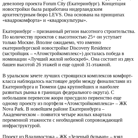
девелопер проекта Forum City (Екатеринбург). Концепция
новостройки была разработана нидерландским
архитектурным бюро LEVS. Она основана на принципах
«квадрокомфорта» и «квадрокультуры».
Екатеринбург – признанный регион высотного строительства.
По количеству проектов с высотностью 25+ он уступает
только Москве. Вполне ожидаемо, что именно
екатеринбургской новостройке Discovery Residence
(застройщик – «Атомстройкомплекс») досталась победа в
номинации «Лучший жилой небоскреб». Она состоит из двух
башен высотой 26 этажей и еще одной 31-этажной.
В уральском зачете лучших строящихся комплексов комфорт-
класса наблюдалось настоящее дерби между финалистами из
Екатеринбурга и Тюмени (два крупнейших и наиболее
развитых рынка в границах федерального округа). С
небольшим перевесом жюри присудило первенство еще
одному проекту из портфеля «Атомстройкомплекса» – ЖК
Nova Park. В новейшем районе Екатеринбурга –
Академическом – появится четыре жилых квартала
переменной этажности с необходимой сопровождающей
инфраструктурой.
Проект из Владивостока – ЖК «Зеленый бульвар» – взял