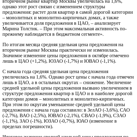
вторичном рынке квартир Москвы увеличилась на 1,6%,
однако этот рост связан с изменением структуры
предложения: растет доля квартир в самой дорогой категории
– монолитных и монолитно-кирпичных домах, а также
увеличивается доля предложения в ЦАО, – анализирует
Марина Толстик. – При этом максимальная активность по-
прежнему наблюдается в бюджетном сегменте».
По итогам месяца средняя удельная цена предложения на
вторичном рынке Москвы практически не изменилась.
Значимое изменение цены предложения в октябре отмечено
лишь в ЦАО (+1,2%), ЮЗАО (-1,7%) и ЮВАО (-1,1%).
С начала года средняя удельная цена предложения
увеличилась на 1,6%. Однако рост цены с начала года отмечен
лишь в ЦАО, а в остальных округах – снижение. Увеличение
средней удельной цены предложения вызвано увеличением в
структуре предложения квартир в ЦАО и в наиболее дорогой
категории домов – монолитных и монолитно-кирпичных.
При этом по округам уменьшение средней удельной цены
предложения с начала года составило: в ЗелАО (-3,6%), САО
(-2,7%), ВАО (-2,5%), ЮВАО (-2,1%), СВАО (-1,9%), СЗАО
(-1,1%), ЗАО (-1%), ЮЗАО (-0,7%), ЮАО (изменение в
пределах погрешности).
Итоговое значение средней удельной цены предложения по