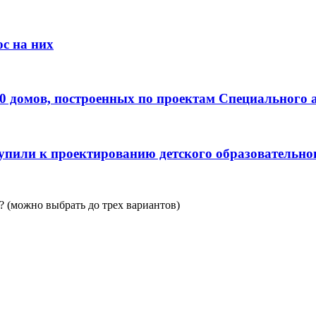
с на них
0 домов, построенных по проектам Специального 
пили к проектированию детского образовательно
 (можно выбрать до трех вариантов)