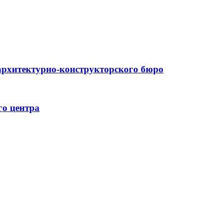
архитектурно-конструкторского бюро
го центра