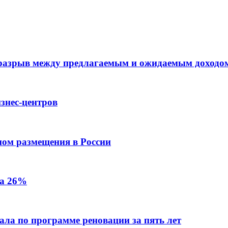
 разрыв между предлагаемым и ожидаемым доходо
знес-центров
пом размещения в России
на 26%
ала по программе реновации за пять лет