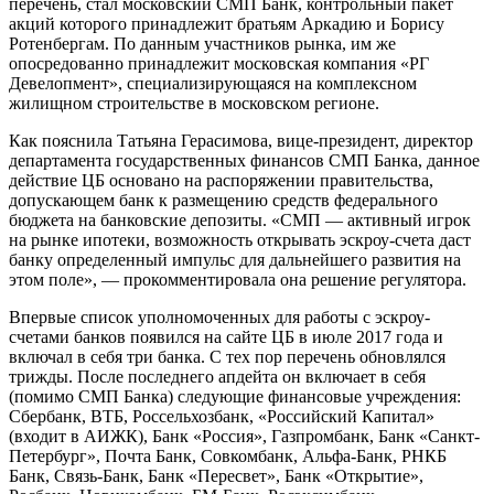
перечень, стал московский СМП Банк, контрольный пакет
акций которого принадлежит братьям Аркадию и Борису
Ротенбергам. По данным участников рынка, им же
опосредованно принадлежит московская компания «РГ
Девелопмент», специализирующаяся на комплексном
жилищном строительстве в московском регионе.
Как пояснила Татьяна Герасимова, вице-президент, директор
департамента государственных финансов СМП Банка, данное
действие ЦБ основано на распоряжении правительства,
допускающем банк к размещению средств федерального
бюджета на банковские депозиты. «СМП — активный игрок
на рынке ипотеки, возможность открывать эскроу-счета даст
банку определенный импульс для дальнейшего развития на
этом поле», — прокомментировала она решение регулятора.
Впервые список уполномоченных для работы с эскроу-
счетами банков появился на сайте ЦБ в июле 2017 года и
включал в себя три банка. С тех пор перечень обновлялся
трижды. После последнего апдейта он включает в себя
(помимо СМП Банка) следующие финансовые учреждения:
Сбербанк, ВТБ, Россельхозбанк, «Российский Капитал»
(входит в АИЖК), Банк «Россия», Газпромбанк, Банк «Санкт-
Петербург», Почта Банк, Совкомбанк, Альфа-Банк, РНКБ
Банк, Связь-Банк, Банк «Пересвет», Банк «Открытие»,