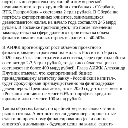
портфель по строительству жилой и коммерческой
недвижимости в трех крупнейших госбанках - Сбербанк,
ВТБ, Газпромбанк – составлял 2 трлн рублей. В Сбербанке
портфель корпоративных клиентов, занимающихся
девелопментом жилья, на начало года составлял 245 млрд
рублей. В госбанке прогнозируют, что после изменения
законодательства сфере долевого строительства объем
финансирования жилых строек вырастет на 40-50%.
В АИЖК прогнозируют рост объемов проектного
финансирования строительства жилья в России в 5-9 раз к
2020 году. Согласно стратегии агентства, через три года объем
составит до 2-3,5 трлн рублей, тогда как сейчас эта цифра
составляет не более 400 млрд рублей. Глава АИЖК Александр
Плутник отмечал, что корпоративный бизнес
принадлежащему агентству банку «Российский капитал»,
будет сфокусирован преимущественно на финподдержке
девелоперов. Предполагается, что в 2020 году этот сегмент в
«Роскапе» составит не менее 60% от портфеля кредитов
юрлицам или не менее 100 млрд рублей.
Таким образом, банки, по крайней мере, на словах занять
рынок готовы. А вот потянут ли девелоперы процентные
ставки по проектному финансированию (если они не
снизятся), а дольщики - будущие цены на жилье, сказать