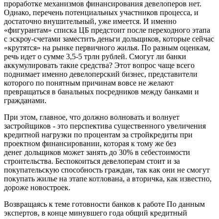
проработке механизмов финансирования девелоперов нет.
Однако, перечень потенциальных участников процесса, и
достаточно внушительный, уже имеется. И именно
«фигурантам» списка ЦБ предстоит после переходного этапа
с эскроу-счетами заместить деньги дольщиков, которые сейчас
«крутятся» на рынке первичного жилья. По разным оценкам,
речь идет о сумме 3,5-5 трлн рублей. Смогут ли банки
аккумулировать такие средства? Этот вопрос чаще всего
поднимает именно девелоперский бизнес, представители
которого по понятным причинам вовсе не желают
превращаться в банальных посредников между банками и
гражданами.
При этом, главное, что должно волновать и волнует
застройщиков - это перспектива существенного увеличения
кредитной нагрузки по процентам за стройкредиты при
проектном финансировании, которая к тому же без
денег дольщиков может занять до 30% в себестоимости
строительства. Беспокоиться девелоперам стоит и за
покупательскую способность граждан, так как они не смогут
покупать жилье на этапе котлована, а вторичка, как известно,
дороже новостроек.
Возвращаясь к теме готовности банков к работе По данным
экспертов, в конце минувшего года общий кредитный