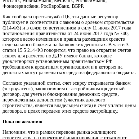
Росбанк, Новикомбанк, БМ-Банк, Росэксимбанк,
Фондсервисбанк, РосЕвроБанк, ВБРР.
Как сообщала пресс-служба ЦБ, эти данные регулятор
публикует в соответствии с законом о долевом строительстве
(214-ФЗ) и в связи со вступлением в силу 11 июля 2017 года
постановления правительства от 24 июня 2017 года № 740,
которое внесло изменения в правила размещения средств
федерального бюджета на банковских депозитах. В части 3
статьи 15.5 214-ФЗ говорится, что право на открытие счетов
эскроу для расчетов по ДДУ имеют банки, которые
удовлетворяют установленным правительством РФ
требованиям к кредитным организациям и в которых на
депозитах могут размещаться средства федерального бюджета.
Согласно указанной статье, счет эскроу открывается банком
(эскроу-агент), заключившим с застройщиком кредитный
договор, для учета и блокирования денежных средств,
перечисленных депонентом (участник долевого
строительства, является владельцем счета) в счет уплаты цены
договора, в целях передачи этих средств застройщику.
Пока по желанию
Напомним, что в рамках перевода рынка жилищного
строительства на проектное финансирование с отказом от