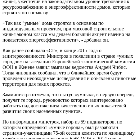
жилья, ужесточив на законодательном уровне требования к
ресурсоснабжению и энергоэффективности домов, которые
строятся по госзаказу.
«Так как "умные" дома строятся в основном по
индивидуальным проектам, при массовой строительстве
жилья эконом-класса мы делаем больший акцент именно на
показателях энергоэффективности», - добавил он.
Как ранее сообщала «СГ», в конце 2015 года о
заинтересованности Минстроя в появлении в стране «умных
городов» на заседании Европейской экономической комиссии
ООН в Женеве заявил замглавы ведомства Андрей Чибис.
Тогда чиновник сообщил, что в ближайшее время будут
проведены необходимые исследования и объявлены пилотные
территории для таких проектов.
Замминистра отмечал, что статус «умных», в первую очередь,
получат те города, руководство которых заинтересовано
работать над достижением качественно иных показателей
развития своих населенных пунктов.
По информации минстроя, набор из 59 индикаторов, по
которым определяют «умные города», был разработан
странами-участницами 75-ой сессии комитета по жилищному
хозяйству и землепользованию ЕЭК ООН в 2014 году и