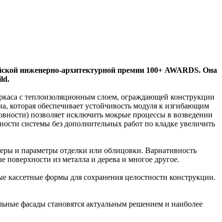
ийской инженерно-архитектурной премии 100+ AWARDS. Она
ld.
каркаса с теплоизоляционным слоем, ограждающей конструкции
на, которая обеспечивает устойчивость модуля к изгибающим
товности) позволяет исключить мокрые процессы в возведении
тности системы без дополнительных работ по кладке увеличить
меры и параметры отделки или облицовки. Вариативность
поверхности из металла и дерева и многое другое.
е кассетные формы для сохранения целостности конструкции.
льные фасады становятся актуальным решением и наиболее