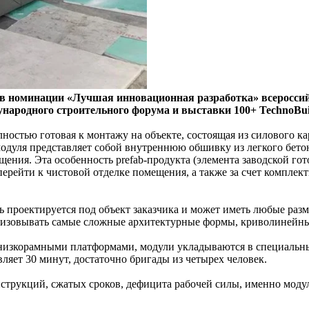
 в номинации «Лучшая инновационная разработка» всеросс
народного строительного форума и выставки 100+ TechnoBui
ностью готовая к монтажу на объекте, состоящая из силового 
одуля представляет собой внутреннюю обшивку из легкого бето
ения. Эта особенность prefab-продукта (элемента заводской го
перейти к чистовой отделке помещения, а также за счет комплек
 проектируется под объект заказчика и может иметь любые раз
изовывать самые сложные архитектурные формы, криволинейные 
 низкорамными платформами, модули укладываются в специальны
яет 30 минут, достаточно бригады из четырех человек.
струкций, сжатых сроков, дефицита рабочей силы, именно моду