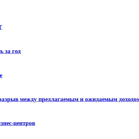
Т
ь за год
е
 разрыв между предлагаемым и ожидаемым доходо
знес-центров