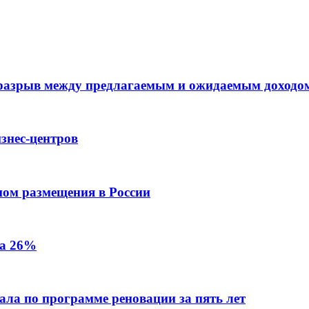
 разрыв между предлагаемым и ожидаемым доходо
знес-центров
пом размещения в России
на 26%
ала по программе реновации за пять лет