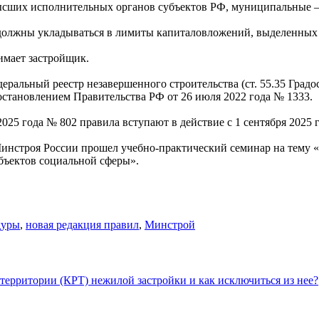
ысших исполнительных органов субъектов РФ, муниципальные –
 должны укладываться в лимиты капиталовложений, выделенных
имает застройщик.
ральный реестр незавершенного строительства (ст. 55.35 Градос
остановлением Правительства РФ от 26 июля 2022 года № 1333.
025 года № 802 правила вступают в действие с 1 сентября 2025 г
Минстроя России прошел учебно-практический семинар на тему 
бъектов социальной сферы».
дуры
,
новая редакция правил
,
Минстрой
территории (КРТ) нежилой застройки и как исключиться из нее?