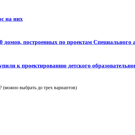
с на них
0 домов, построенных по проектам Специального 
пили к проектированию детского образовательно
 (можно выбрать до трех вариантов)