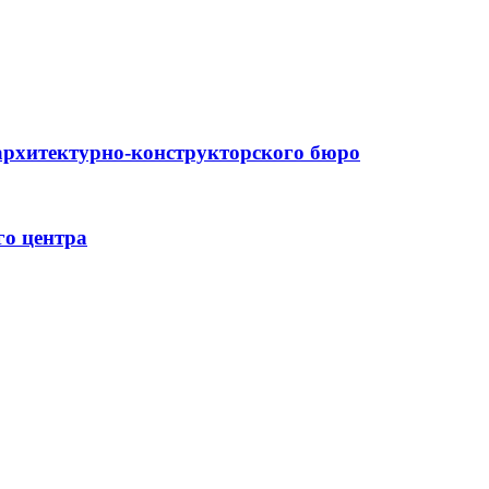
архитектурно-конструкторского бюро
го центра