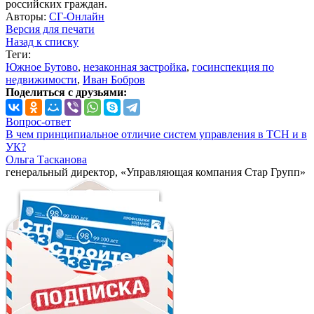
российских граждан.
Авторы:
СГ-Онлайн
Версия для печати
Назад к списку
Теги:
Южное Бутово
,
незаконная застройка
,
госинспекция по
недвижимости
,
Иван Бобров
Поделиться с друзьями:
Вопрос-ответ
В чем принципиальное отличие систем управления в ТСН и в
УК?
Ольга Тасканова
генеральный директор, «Управляющая компания Стар Групп»