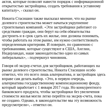
актов, которые позволят навести порядок с информационной
открытостью застройщика, создать требования к уставному
капиталу», - сказал он.
Никита Стасишин также высказал мнение, что на рынке
долевого строительства может начаться укрупнение
строительных компаний. «Эти застройщики работают со
средствами граждан, они берут на себя обязательства
достроить и в срок сдать их жилье, они должны понимать,
чтобы работать на этом рынке, им нужно соответствовать
определенным критериям. И поверьте, по сравнению с
требованиями, которые существуют в США, Англии,
Нидерландах, наше законодательство одно из самых
либеральных», - подчеркнул чиновник.
Говоря об эксроу-счетах для застройщиков, работающих на
рынке долевого строительства, Никита Стасишин особо
отметил, что это всего лишь альтернатива, и застройщик здесь
вправе сам делать выбор. «Это, в первую очередь,
альтернатива государственному компенсационному фонду,
который заработает с 1 января 2017 года. Но конкурентного
банковского продукта, чтобы застройщики без увеличения
стоимости жилья могли легко перейти на эксроу-счета, пока
не создано. Однако, в законодательстве мы эту возможность
предусмотрели», - отметил он.