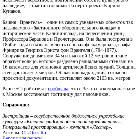
наследия», – отметил главный эксперт проекта Кирилл
Кунаков.
Башня «Врангель» – один из самых узнаваемых объектов так
называемого «бастионного оборонительного кольца» в
исторической части Калининграда, на пересечении улиц
Профессора Баранова и Пролетарская. Она была построена в
1850-е годы и названа в честь генерал-фельдмаршала, графа
Фридриха Генриха Эрнста фон Врангеля (1784-1877).
Сооружение диаметром 34 м и высотой 12 метров в плане
образует кольцо, которое разделено радиальными стенами на
16 казематов для установки артиллерийских орудий. Толщина
стен достигает 3 метров. Общая площадь здания, согласно
проектной документации, составляет около 2103 кв. метров.
Ранее «Стройгазета»
сообщала
,
что в Зачатьевском монастыре
в Москве восстановят гостиницу для паломников.
Справочно:
З
астройщик – государственное бюджетное учреждение
культуры «Калининградский областной музей янтаря».
Генеральный проектировщик – компания «Лестер».
Авторы:
СГ-Онлайн
Версия для печати