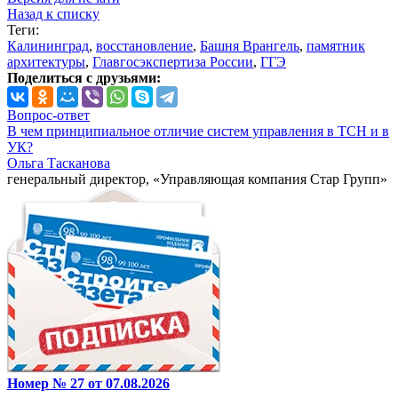
Назад к списку
Теги:
Калининград
,
восстановление
,
Башня Врангель
,
памятник
архитектуры
,
Главгосэкспертиза России
,
ГГЭ
Поделиться с друзьями:
Вопрос-ответ
В чем принципиальное отличие систем управления в ТСН и в
УК?
Ольга Тасканова
генеральный директор, «Управляющая компания Стар Групп»
Номер № 27 от 07.08.2026